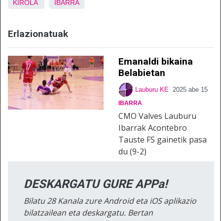
KIROLA
IBARRA
Erlazionatuak
Emanaldi bikaina
Belabietan
Lauburu KE
2025 abe 15
IBARRA
CMO Valves Lauburu
Ibarrak Acontebro
Tauste FS gainetik pasa
du (9-2)
DESKARGATU GURE APPa!
Bilatu 28 Kanala zure Android eta iOS aplikazio
bilatzailean eta deskargatu. Bertan