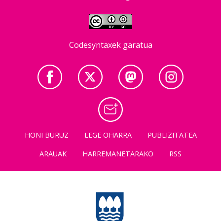
Codesyntaxek garatua
HONI BURUZ
LEGE OHARRA
PUBLIZITATEA
ARAUAK
HARREMANETARAKO
RSS