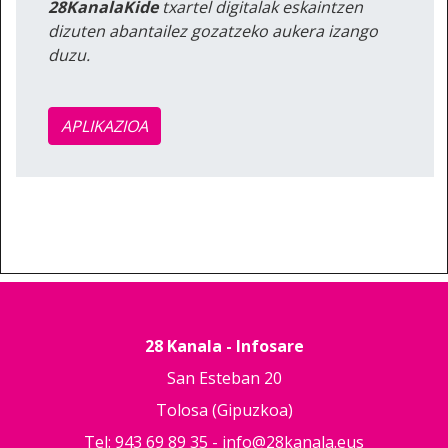
28KanalaKide
txartel digitalak eskaintzen
dizuten abantailez gozatzeko aukera izango
duzu.
APLIKAZIOA
28 Kanala - Infosare
San Esteban 20
Tolosa (Gipuzkoa)
Tel: 943 69 89 35 -
info@28kanala.eus