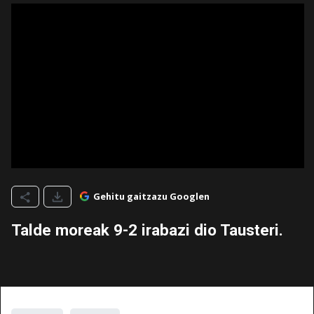
Gehitu gaitzazu Googlen
Talde moreak 9-2 irabazi dio Tausteri.