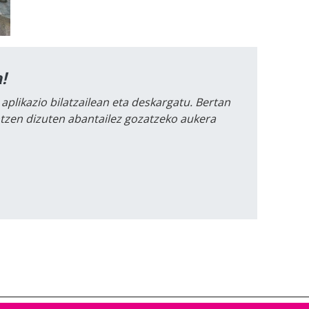
!
 aplikazio bilatzailean eta deskargatu. Bertan
intzen dizuten abantailez gozatzeko aukera