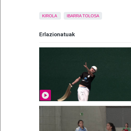
KIROLA
IBARRA
TOLOSA
Erlazionatuak