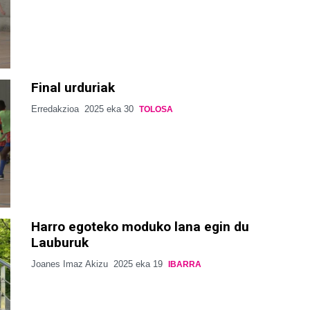
Final urduriak
Erredakzioa
2025 eka 30
TOLOSA
Harro egoteko moduko lana egin du
Lauburuk
Joanes Imaz Akizu
2025 eka 19
IBARRA