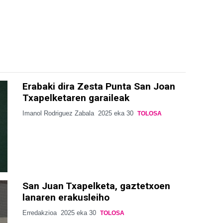
Erabaki dira Zesta Punta San Joan
Txapelketaren garaileak
Imanol Rodriguez Zabala
2025 eka 30
TOLOSA
San Juan Txapelketa, gaztetxoen
lanaren erakusleiho
Erredakzioa
2025 eka 30
TOLOSA