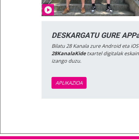
DESKARGATU GURE APPa
Bilatu 28 Kanala zure Android eta iOS
28KanalaKide
txartel digitalak eska
izango duzu.
APLIKAZIOA