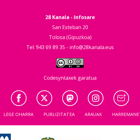
28 Kanala - Infosare
San Esteban 20
Tolosa (Gipuzkoa)
Tel: 943 69 89 35 -
info@28kanala.eus
Codesyntaxek garatua
LEGE OHARRA
PUBLIZITATEA
ARAUAK
HARREMANE