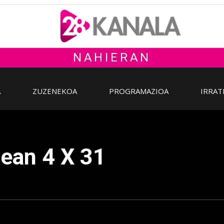
NAHIERAN
A
ZUZENEKOA
PROGRAMAZIOA
IRRAT
dean 4 X 31