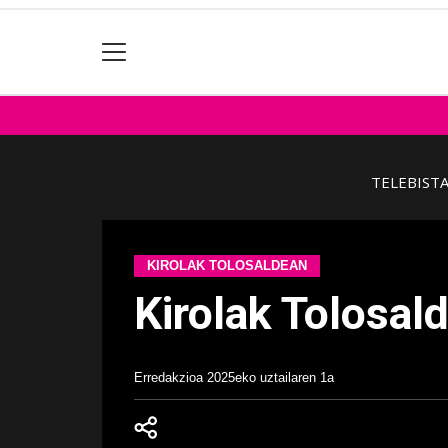
TELEBIST
KIROLAK TOLOSALDEAN
Kirolak Tolosal
Erredakzioa
2025eko uztailaren 1a