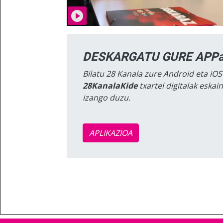
DESKARGATU GURE APPa
Bilatu 28 Kanala zure Android eta iOS
28KanalaKide
txartel digitalak eska
izango duzu.
APLIKAZIOA