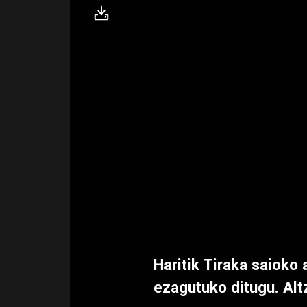
Haritik Tiraka saioko 
ezagutuko ditugu. Al