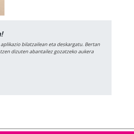
!
 aplikazio bilatzailean eta deskargatu. Bertan
intzen dizuten abantailez gozatzeko aukera