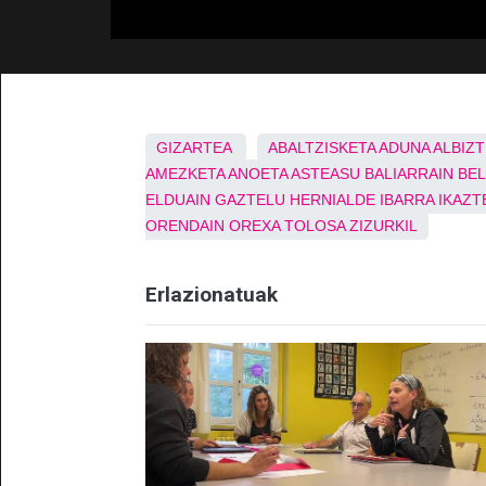
GIZARTEA
ABALTZISKETA
ADUNA
ALBIZ
AMEZKETA
ANOETA
ASTEASU
BALIARRAIN
BE
ELDUAIN
GAZTELU
HERNIALDE
IBARRA
IKAZT
ORENDAIN
OREXA
TOLOSA
ZIZURKIL
Erlazionatuak