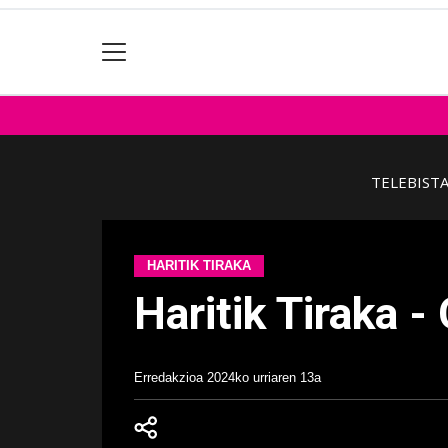
TELEBIST
HARITIK TIRAKA
Haritik Tiraka -
Erredakzioa
2024ko urriaren 13a