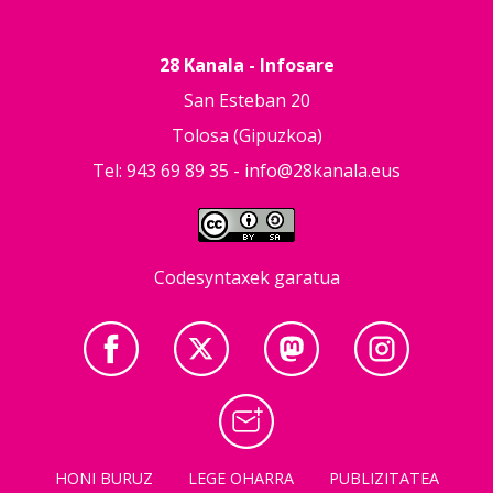
28 Kanala - Infosare
San Esteban 20
Tolosa (Gipuzkoa)
Tel: 943 69 89 35 -
info@28kanala.eus
Codesyntaxek garatua
HONI BURUZ
LEGE OHARRA
PUBLIZITATEA