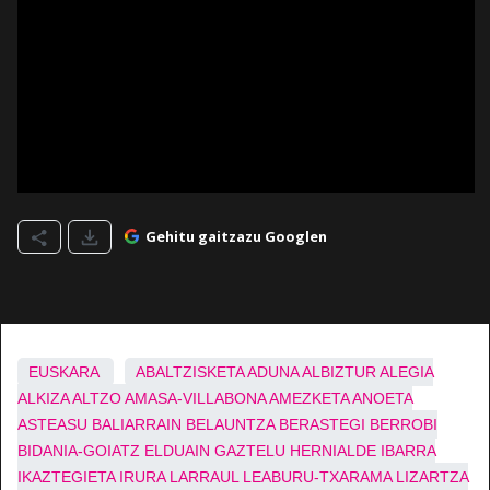
Gehitu gaitzazu Googlen
EUSKARA
ABALTZISKETA
ADUNA
ALBIZTUR
ALEGIA
ALKIZA
ALTZO
AMASA-VILLABONA
AMEZKETA
ANOETA
ASTEASU
BALIARRAIN
BELAUNTZA
BERASTEGI
BERROBI
BIDANIA-GOIATZ
ELDUAIN
GAZTELU
HERNIALDE
IBARRA
IKAZTEGIETA
IRURA
LARRAUL
LEABURU-TXARAMA
LIZARTZA