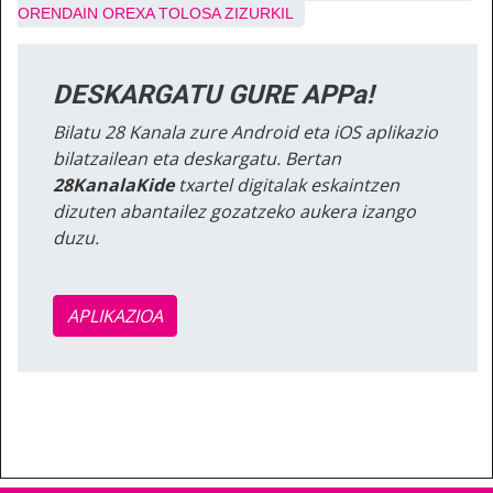
ORENDAIN
OREXA
TOLOSA
ZIZURKIL
DESKARGATU GURE APPa!
Bilatu 28 Kanala zure Android eta iOS aplikazio
bilatzailean eta deskargatu. Bertan
28KanalaKide
txartel digitalak eskaintzen
dizuten abantailez gozatzeko aukera izango
duzu.
APLIKAZIOA