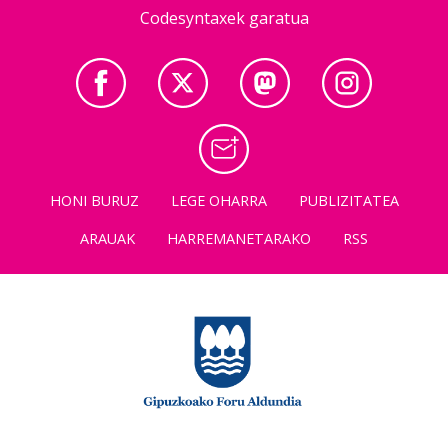
Codesyntaxek garatua
HONI BURUZ
LEGE OHARRA
PUBLIZITATEA
ARAUAK
HARREMANETARAKO
RSS