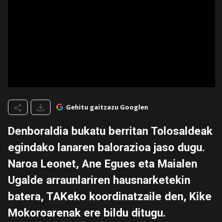
Gehitu gaitzazu Googlen
Denboraldia bukatu berritan Tolosaldeak
egindako lanaren balorazioa jaso dugu.
Naroa Leonet, Ane Egues eta Maialen
Ugalde arraunlariren hausnarketekin
batera, TAKeko koordinatzaile den, Kike
Mokoroarenak ere bildu ditugu.