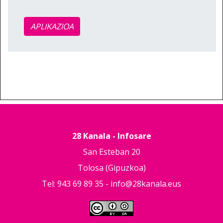
APLIKAZIOA
28 Kanala - Infosare
San Esteban 20
Tolosa (Gipuzkoa)
Tel: 943 69 89 35 -
info@28kanala.eus