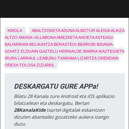
KIROLA
ABALTZISKETA
ADUNA
ALBIZTUR
ALEGIA
ALKIZA
ALTZO
AMASA-VILLABONA
AMEZKETA
ANOETA
ASTEASU
BALIARRAIN
BELAUNTZA
BERASTEGI
BERROBI
BIDANIA-
GOIATZ
ELDUAIN
GAZTELU
HERNIALDE
IBARRA
IKAZTEGIETA
IRURA
LARRAUL
LEABURU-TXARAMA
LIZARTZA
ORENDAIN
OREXA
TOLOSA
ZIZURKIL
DESKARGATU GURE APPa!
Bilatu 28 Kanala zure Android eta iOS aplikazio
bilatzailean eta deskargatu. Bertan
28KanalaKide
txartel digitalak eskaintzen
dizuten abantailez gozatzeko aukera izango
duzu.