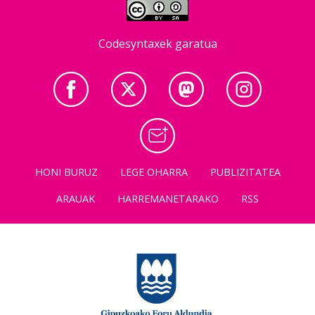
Codesyntaxek garatua
HONI BURUZ
LEGE OHARRA
PUBLIZITATEA
ARAUAK
HARREMANETARAKO
RSS