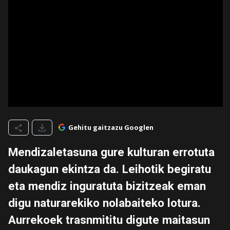
Gehitu gaitzazu Googlen
Mendizaletasuna gure kulturan errotuta
daukagun ekintza da. Leihotik begiratu
eta mendiz inguratuta bizitzeak eman
digu naturarekiko nolabaiteko lotura.
Aurrekoek trasnmititu digute maitasun