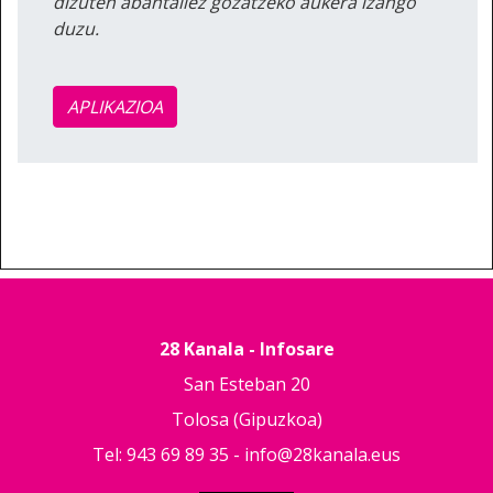
dizuten abantailez gozatzeko aukera izango
duzu.
APLIKAZIOA
28 Kanala - Infosare
San Esteban 20
Tolosa (Gipuzkoa)
Tel: 943 69 89 35 -
info@28kanala.eus