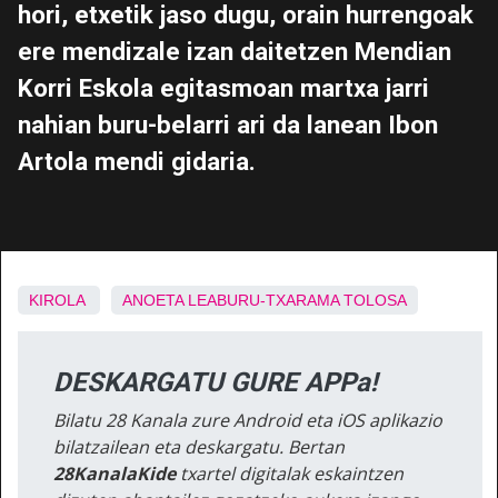
hori, etxetik jaso dugu, orain hurrengoak
ere mendizale izan daitetzen Mendian
Korri Eskola egitasmoan martxa jarri
nahian buru-belarri ari da lanean Ibon
Artola mendi gidaria.
KIROLA
ANOETA
LEABURU-TXARAMA
TOLOSA
DESKARGATU GURE APPa!
Bilatu 28 Kanala zure Android eta iOS aplikazio
bilatzailean eta deskargatu. Bertan
28KanalaKide
txartel digitalak eskaintzen