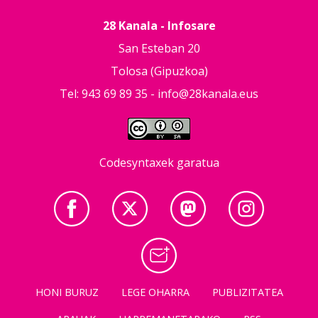
28 Kanala - Infosare
San Esteban 20
Tolosa (Gipuzkoa)
Tel: 943 69 89 35 -
info@28kanala.eus
Codesyntaxek garatua
HONI BURUZ
LEGE OHARRA
PUBLIZITATEA