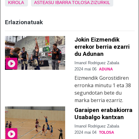
KIROLA
ASTEASU
IBARRA
TOLOSA
ZIZURKIL
Erlazionatuak
Jokin Eizmendik
errekor berria ezarri
du Adunan
Imanol Rodriguez Zabala
2024 mai 06
ADUNA
Eizmendik Gorostidiren
erronka minutu 1 eta 38
segundotan bete du
marka berria ezarriz.
Garaipen erabakiorra
Usabalgo kantxan
Imanol Rodriguez Zabala
2024 mai 04
TOLOSA