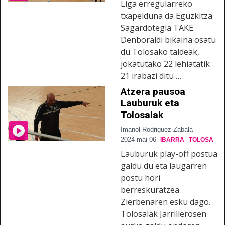
Liga erregularreko
txapelduna da Eguzkitza
Sagardotegia TAKE.
Denboraldi bikaina osatu
du Tolosako taldeak,
jokatutako 22 lehiatatik
21 irabazi ditu …
Atzera pausoa
Lauburuk eta
Tolosalak
Imanol Rodriguez Zabala
2024 mai 06
IBARRA
TOLOSA
Lauburuk play-off postua
galdu du eta laugarren
postu hori
berreskuratzea
Zierbenaren esku dago.
Tolosalak Jarrillerosen