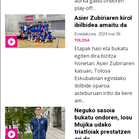
aurka galdu ondoren
play-off…
Asier Zubiriaren kirol
ibilbidea amaitu da
Erredakzioa
2024 mai 06
TOLOSA
Etapak hasi eta bukatu
egiten dira bizitza
honetan. Asier Zubiriaren
kasuan, Tolosa
Eskubaloian egindako
ibilbide oparoa
asteburuan iritsi da bere
am…
Neguko sasoia
bukatu ondoren, Iosu
Mujika udako
triatloiak prestatzen
ari da