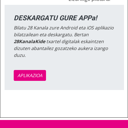
DESKARGATU GURE APPa!
Bilatu 28 Kanala zure Android eta iOS aplikazio
bilatzailean eta deskargatu. Bertan
28KanalaKide
txartel digitalak eskaintzen
dizuten abantailez gozatzeko aukera izango
duzu.
APLIKAZIOA