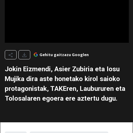
Gehitu gaitzazu Googlen
Jokin Eizmendi, Asier Zubiria eta Iosu
Mujika dira aste honetako kirol saioko
protagonistak, TAKEren, Laubururen eta
Tolosalaren egoera ere aztertu dugu.