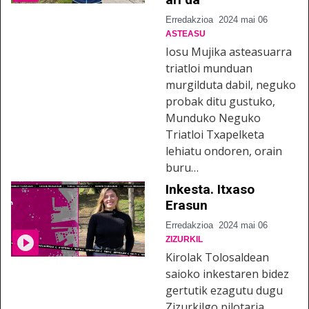
Erredakzioa
2024 mai 06
ASTEASU
Iosu Mujika asteasuarra
triatloi munduan
murgilduta dabil, neguko
probak ditu gustuko,
Munduko Neguko
Triatloi Txapelketa
lehiatu ondoren, orain
buru…
Inkesta. Itxaso
Erasun
Erredakzioa
2024 mai 06
ZIZURKIL
Kirolak Tolosaldean
saioko inkestaren bidez
gertutik ezagutu dugu
Zizurkilgo pilotaria.