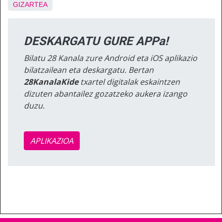
GIZARTEA
DESKARGATU GURE APPa!
Bilatu 28 Kanala zure Android eta iOS aplikazio
bilatzailean eta deskargatu. Bertan
28KanalaKide
txartel digitalak eskaintzen
dizuten abantailez gozatzeko aukera izango
duzu.
APLIKAZIOA