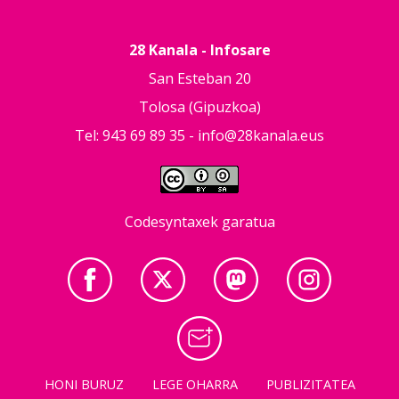
28 Kanala - Infosare
San Esteban 20
Tolosa (Gipuzkoa)
Tel: 943 69 89 35 -
info@28kanala.eus
Codesyntaxek garatua
HONI BURUZ
LEGE OHARRA
PUBLIZITATEA