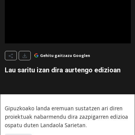
Gehitu gaitzazu Googlen
Lau saritu izan dira aurtengo edizioan
Gipuzkoako landa eremuan sustatzen ari diren
proiektuak nabarmendu dira zazpigarren edizioa
ospatu duten Landaola Sarietan.