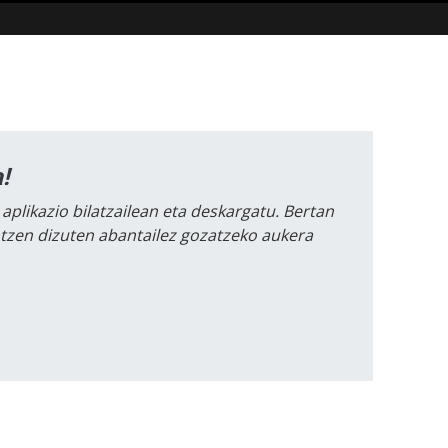
!
 aplikazio bilatzailean eta deskargatu. Bertan
intzen dizuten abantailez gozatzeko aukera