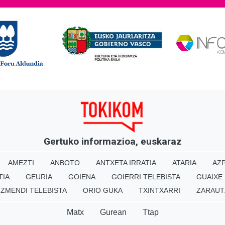
Gertuko informazioa, euskaraz
AMEZTI
ANBOTO
ANTXETA IRRATIA
ATARIA
AZP
TIA
GEURIA
GOIENA
GOIERRI TELEBISTA
GUAIXE
IZMENDI TELEBISTA
ORIO GUKA
TXINTXARRI
ZARAUT
Matx
Gurean
Ttap