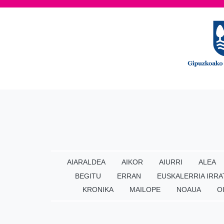
AIARALDEA
AIKOR
AIURRI
ALEA
BEGITU
ERRAN
EUSKALERRIA IRRA
KRONIKA
MAILOPE
NOAUA
O