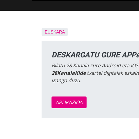
EUSKARA
DESKARGATU GURE APPa
Bilatu 28 Kanala zure Android eta iOS
28KanalaKide
txartel digitalak eska
izango duzu.
APLIKAZIOA