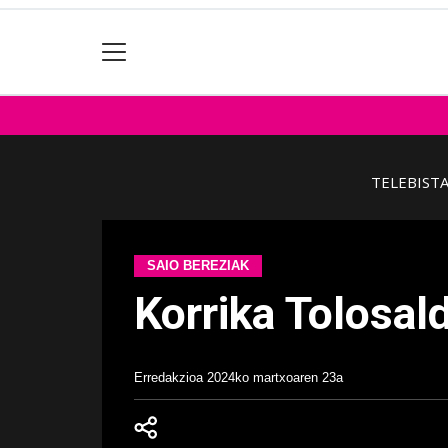
TELEBIST
SAIO BEREZIAK
Korrika Tolosal
Erredakzioa
2024ko martxoaren 23a