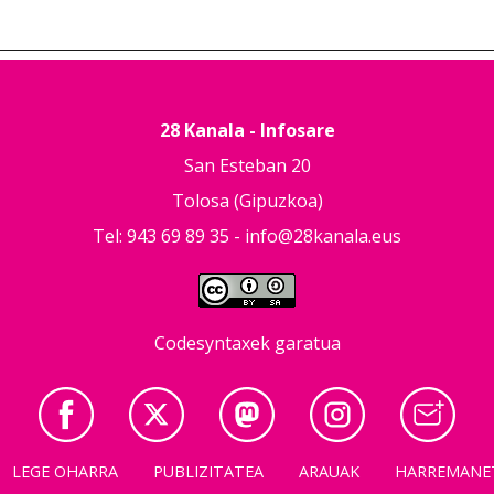
28 Kanala - Infosare
San Esteban 20
Tolosa (Gipuzkoa)
Tel: 943 69 89 35 -
info@28kanala.eus
Codesyntaxek garatua
LEGE OHARRA
PUBLIZITATEA
ARAUAK
HARREMANE