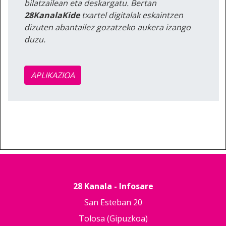
bilatzailean eta deskargatu. Bertan
28KanalaKide
txartel digitalak eskaintzen
dizuten abantailez gozatzeko aukera izango
duzu.
APLIKAZIOA
28 Kanala - Infosare
San Esteban 20
Tolosa (Gipuzkoa)