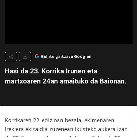
Gehitu gaitzazu Googlen
Hasi da 23. Korrika Irunen eta
martxoaren 24an amaituko da Baionan.
Korrikaren 22. edizioan bezala, ekimenaren
irekiera ekitaldia zuzenean ikusteko aukera izan