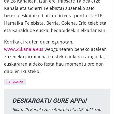
da 28 Kanalean. Izan ere, Infosare Taldeak (28
Kanala eta Goierri Telebista) zuzeneko saio
berezia eskainiko baitute irteera puntutik ETB,
Hamaika Telebista, Berria, Goiena, Erlo telebista
eta Kanaldude euskal hedabideekin elkarlanean.
Korrikak irauten duen egunotan,
www.28kanala.eus
webgunearen beheko atalean
zuzeneko jarraipena ikusteko aukera izango da,
euskararen aldeko festa hau momentu oro non
dabilen ikusteko.
EUSKARA
DESKARGATU GURE APPa!
Bilatu 28 Kanala zure Android eta iOS aplikazio