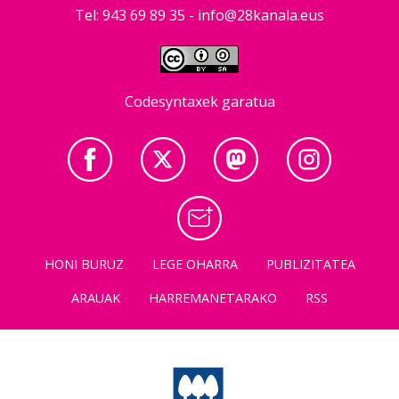
Tel: 943 69 89 35 -
info@28kanala.eus
Codesyntaxek garatua
HONI BURUZ
LEGE OHARRA
PUBLIZITATEA
ARAUAK
HARREMANETARAKO
RSS