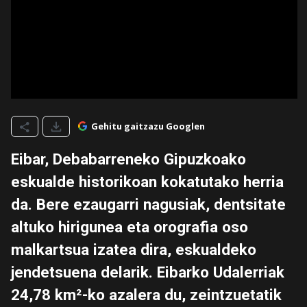
Gehitu gaitzazu Googlen
Eibar, Debabarreneko Gipuzkoako
eskualde historikoan kokatutako herria
da. Bere ezaugarri nagusiak, dentsitate
altuko hirigunea eta orografia oso
malkartsua izatea dira, eskualdeko
jendetsuena delarik. Eibarko Udalerriak
24,78 km²-ko azalera du, zeintzuetatik