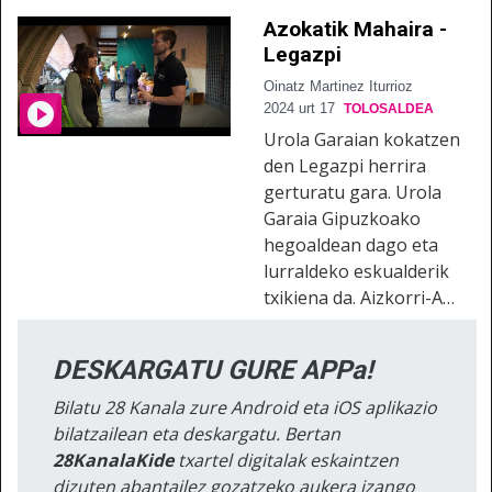
Azokatik Mahaira -
Legazpi
Oinatz Martinez Iturrioz
2024 urt 17
TOLOSALDEA
Urola Garaian kokatzen
den Legazpi herrira
gerturatu gara. Urola
Garaia Gipuzkoako
hegoaldean dago eta
lurraldeko eskualderik
txikiena da. Aizkorri-A…
DESKARGATU GURE APPa!
Bilatu 28 Kanala zure Android eta iOS aplikazio
bilatzailean eta deskargatu. Bertan
28KanalaKide
txartel digitalak eskaintzen
dizuten abantailez gozatzeko aukera izango