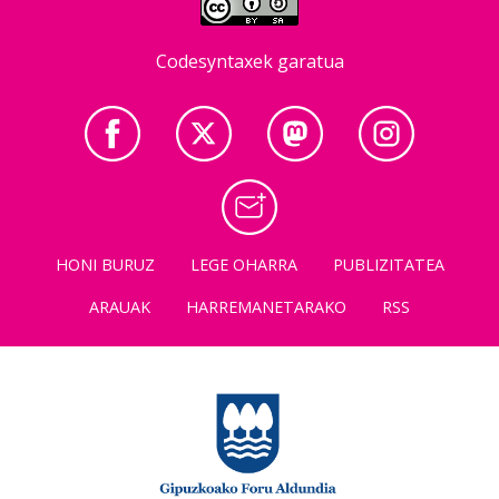
Codesyntaxek garatua
HONI BURUZ
LEGE OHARRA
PUBLIZITATEA
ARAUAK
HARREMANETARAKO
RSS