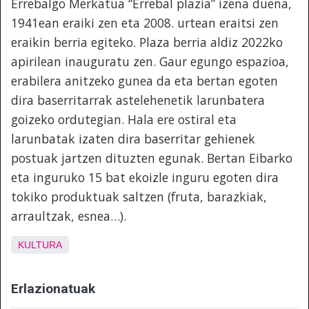
Errebalgo Merkatua “Errebal plazia” izena duena,
1941ean eraiki zen eta 2008. urtean eraitsi zen
eraikin berria egiteko. Plaza berria aldiz 2022ko
apirilean inauguratu zen. Gaur egungo espazioa,
erabilera anitzeko gunea da eta bertan egoten
dira baserritarrak astelehenetik larunbatera
goizeko ordutegian. Hala ere ostiral eta
larunbatak izaten dira baserritar gehienek
postuak jartzen dituzten egunak. Bertan Eibarko
eta inguruko 15 bat ekoizle inguru egoten dira
tokiko produktuak saltzen (fruta, barazkiak,
arraultzak, esnea…).
KULTURA
Erlazionatuak