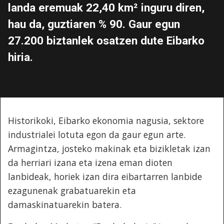
landa eremuak 22,40 km² inguru diren,
hau da, guztiaren % 90. Gaur egun
27.200 biztanlek osatzen dute Eibarko
hiria.
Historikoki, Eibarko ekonomia nagusia, sektore
industrialei lotuta egon da gaur egun arte.
Armagintza, josteko makinak eta bizikletak izan
da herriari izana eta izena eman dioten
lanbideak, horiek izan dira eibartarren lanbide
ezagunenak grabatuarekin eta
damaskinatuarekin batera.