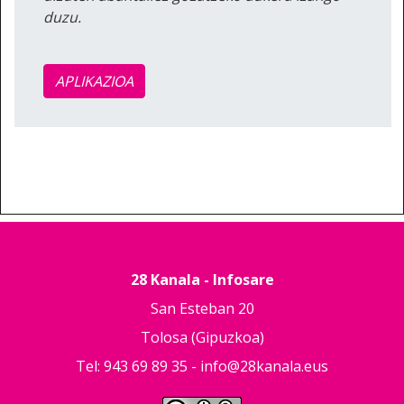
duzu.
APLIKAZIOA
28 Kanala - Infosare
San Esteban 20
Tolosa (Gipuzkoa)
Tel: 943 69 89 35 -
info@28kanala.eus