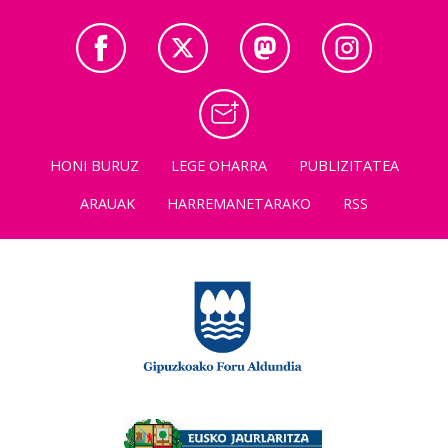
HONI BURUZ
LEGE OHARRA
PUBLIZITATEA
ARAUAK
HARREMANETARAKO
RSS