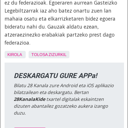
ez du federazioak. Egoeraren aurrean Gasteizko
Legebiltzarrak iaz aho batez onartu zuen lan
mahaia osatu eta elkarrizketaren bidez egoera
bideratu nahi du. Gauzak aldatu ezean,
atzeraezinezko erabakiak partzeko prest dago
federazioa.
KIROLA
TOLOSA
ZIZURKIL
DESKARGATU GURE APPa!
Bilatu 28 Kanala zure Android eta iOS aplikazio
bilatzailean eta deskargatu. Bertan
28KanalaKide
txartel digitalak eskaintzen
dizuten abantailez gozatzeko aukera izango
duzu.