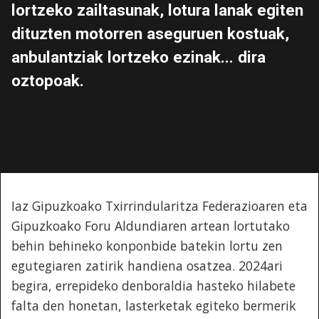
lortzeko zailtasunak, lotura lanak egiten
dituzten motorren aseguruen kostuak,
anbulantziak lortzeko ezinak... dira
oztopoak.
Iaz Gipuzkoako Txirrindularitza Federazioaren eta
Gipuzkoako Foru Aldundiaren artean lortutako
behin behineko konponbide batekin lortu zen
egutegiaren zatirik handiena osatzea. 2024ari
begira, errepideko denboraldia hasteko hilabete
falta den honetan, lasterketak egiteko bermerik