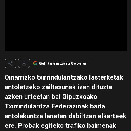
Gehitu gaitzazu Googlen
Oinarrizko txirrindularitzako lasterketak
antolatzeko zailtasunak izan dituzte
azken urteetan bai Gipuzkoako
Txirrindularitza Federazioak baita
antolakuntza lanetan dabiltzan elkarteek
ere. Probak egiteko trafiko baimenak