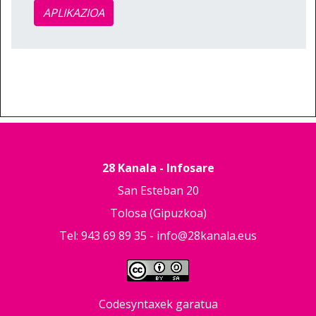
APLIKAZIOA
28 Kanala - Infosare
San Esteban 20
Tolosa (Gipuzkoa)
Tel: 943 69 89 35 -
info@28kanala.eus
Codesyntaxek garatua