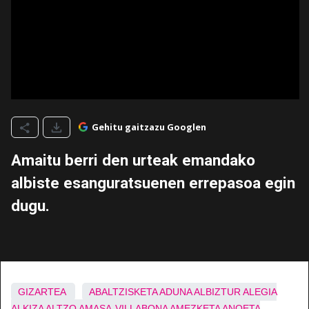
Gehitu gaitzazu Googlen
Amaitu berri den urteak emandako
albiste esanguratsuenen errepasoa egin
dugu.
GIZARTEA
ABALTZISKETA
ADUNA
ALBIZTUR
ALEGIA
ALKIZA
ALTZO
AMASA-VILLABONA
AMEZKETA
ANOETA