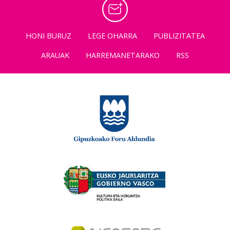
HONI BURUZ
LEGE OHARRA
PUBLIZITATEA
ARAUAK
HARREMANETARAKO
RSS