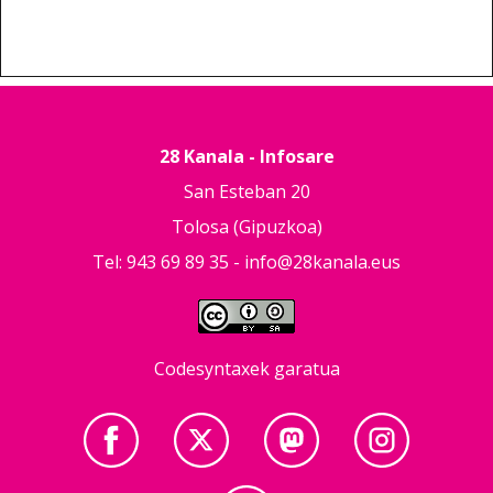
28 Kanala - Infosare
San Esteban 20
Tolosa (Gipuzkoa)
Tel: 943 69 89 35 -
info@28kanala.eus
Codesyntaxek garatua