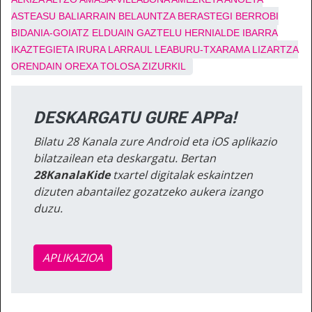
ASTEASU
BALIARRAIN
BELAUNTZA
BERASTEGI
BERROBI
BIDANIA-GOIATZ
ELDUAIN
GAZTELU
HERNIALDE
IBARRA
IKAZTEGIETA
IRURA
LARRAUL
LEABURU-TXARAMA
LIZARTZA
ORENDAIN
OREXA
TOLOSA
ZIZURKIL
DESKARGATU GURE APPa!
Bilatu 28 Kanala zure Android eta iOS aplikazio
bilatzailean eta deskargatu. Bertan
28KanalaKide
txartel digitalak eskaintzen
dizuten abantailez gozatzeko aukera izango
duzu.
APLIKAZIOA