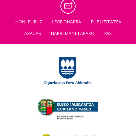
HONI BURUZ
LEGE OHARRA
PUBLIZITATEA
ARAUAK
HARREMANETARAKO
RSS