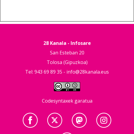
28 Kanala - Infosare
San Esteban 20
Tolosa (Gipuzkoa)
Tel: 943 69 89 35 -
info@28kanala.eus
Codesyntaxek garatua