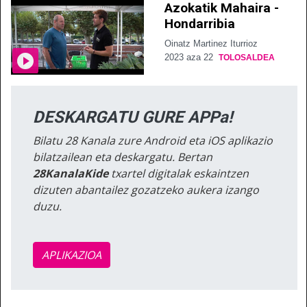
Azokatik Mahaira -
Hondarribia
Oinatz Martinez Iturrioz
2023 aza 22
TOLOSALDEA
DESKARGATU GURE APPa!
Bilatu 28 Kanala zure Android eta iOS aplikazio
bilatzailean eta deskargatu. Bertan
28KanalaKide
txartel digitalak eskaintzen
dizuten abantailez gozatzeko aukera izango
duzu.
APLIKAZIOA