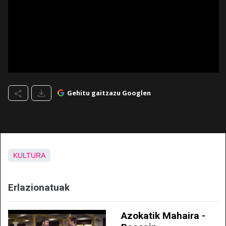
Gehitu gaitzazu Googlen
KULTURA
Erlazionatuak
Azokatik Mahaira -