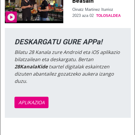
Beasain
Oinatz Martinez Iturrioz
2023 aza 02
TOLOSALDEA
DESKARGATU GURE APPa!
Bilatu 28 Kanala zure Android eta iOS aplikazio
bilatzailean eta deskargatu. Bertan
28KanalaKide
txartel digitalak eskaintzen
dizuten abantailez gozatzeko aukera izango
duzu.
APLIKAZIOA