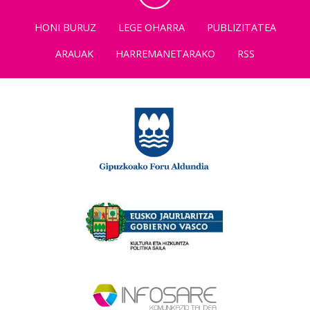
HONI BURUZ
LEGE OHARRA
PUBLIZITATEA
ARAUAK
HARREMANETARAKO
RSS