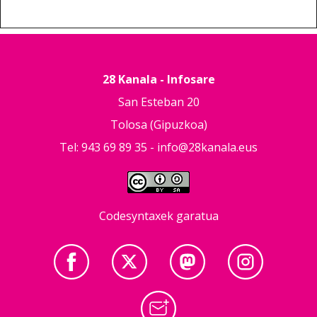
28 Kanala - Infosare
San Esteban 20
Tolosa (Gipuzkoa)
Tel: 943 69 89 35 -
info@28kanala.eus
Codesyntaxek garatua