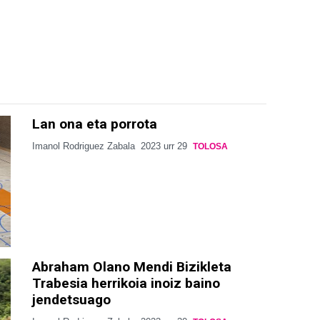
Lan ona eta porrota
Imanol Rodriguez Zabala
2023 urr 29
TOLOSA
Abraham Olano Mendi Bizikleta
Trabesia herrikoia inoiz baino
jendetsuago