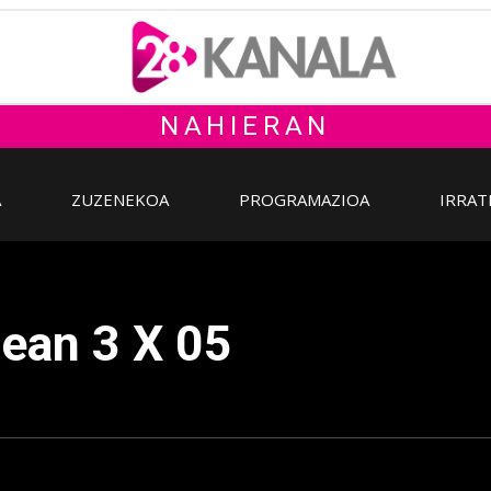
NAHIERAN
A
ZUZENEKOA
PROGRAMAZIOA
IRRAT
dean 3 X 05