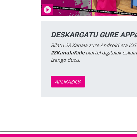
DESKARGATU GURE APPa
Bilatu 28 Kanala zure Android eta iOS
28KanalaKide
txartel digitalak eska
izango duzu.
APLIKAZIOA