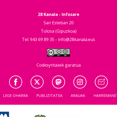
28 Kanala - Infosare
San Esteban 20
Tolosa (Gipuzkoa)
Tel: 943 69 89 35 -
info@28kanala.eus
Codesyntaxek garatua
LEGE OHARRA
PUBLIZITATEA
ARAUAK
HARREMANE