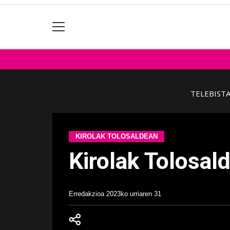
TELEBIST
KIROLAK TOLOSALDEAN
Kirolak Tolosal
Erredakzioa
2023ko urriaren 31