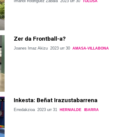
Imanol Rodriguez Zabala
2023 urr 30
TOLOSA
Zer da Frontball-a?
Joanes Imaz Akizu
2023 urr 30
AMASA-VILLABONA
Inkesta: Beñat Irazustabarrena
Erredakzioa
2023 urr 31
HERNIALDE
IBARRA