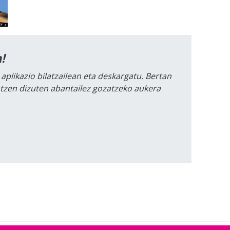
!
 aplikazio bilatzailean eta deskargatu. Bertan
intzen dizuten abantailez gozatzeko aukera