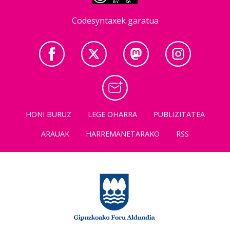
Codesyntaxek garatua
HONI BURUZ
LEGE OHARRA
PUBLIZITATEA
ARAUAK
HARREMANETARAKO
RSS