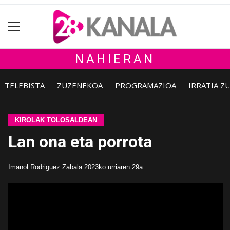
NAHIERAN
TELEBISTA
ZUZENEKOA
PROGRAMAZIOA
IRRATIA Z
KIROLAK TOLOSALDEAN
Lan ona eta porrota
Imanol Rodriguez Zabala
2023ko urriaren 29a