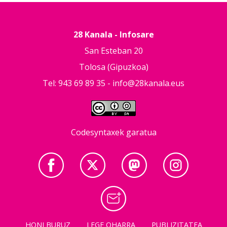
28 Kanala - Infosare
San Esteban 20
Tolosa (Gipuzkoa)
Tel: 943 69 89 35 -
info@28kanala.eus
Codesyntaxek garatua
HONI BURUZ
LEGE OHARRA
PUBLIZITATEA