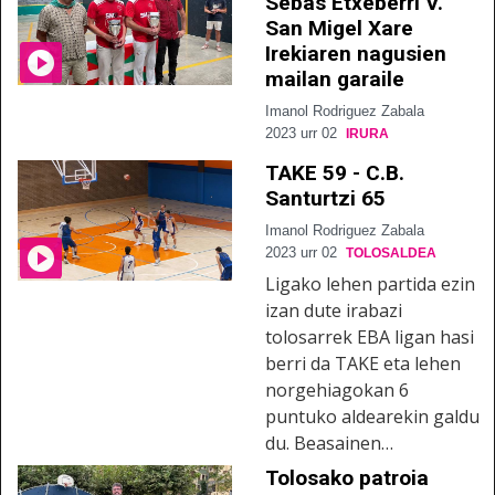
Sebas Etxeberri V.
San Migel Xare
Irekiaren nagusien
mailan garaile
Imanol Rodriguez Zabala
2023 urr 02
IRURA
TAKE 59 - C.B.
Santurtzi 65
Imanol Rodriguez Zabala
2023 urr 02
TOLOSALDEA
Ligako lehen partida ezin
izan dute irabazi
tolosarrek EBA ligan hasi
berri da TAKE eta lehen
norgehiagokan 6
puntuko aldearekin galdu
du. Beasainen…
Tolosako patroia