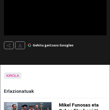
Gehitu gaitzazu Googlen
KIROLA
Erlazionatuak
Mikel Funosas eta