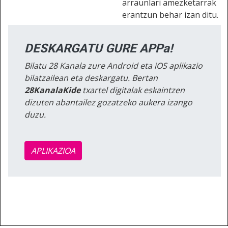
arraunlari amezketarrak
erantzun behar izan ditu.
DESKARGATU GURE APPa!
Bilatu 28 Kanala zure Android eta iOS aplikazio
bilatzailean eta deskargatu. Bertan
28KanalaKide
txartel digitalak eskaintzen
dizuten abantailez gozatzeko aukera izango
duzu.
APLIKAZIOA