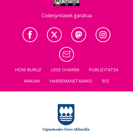
Codesyntaxek garatua
HONI BURUZ
LEGE OHARRA
PUBLIZITATEA
ARAUAK
HARREMANETARAKO
RSS