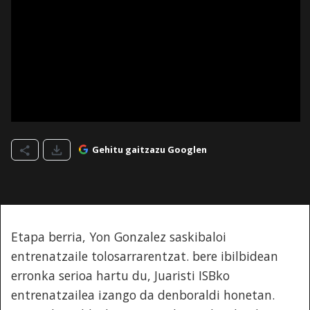
Gehitu gaitzazu Googlen
Etapa berria, Yon Gonzalez saskibaloi
entrenatzaile tolosarrarentzat. bere ibilbidean
erronka serioa hartu du, Juaristi ISBko
entrenatzailea izango da denboraldi honetan.