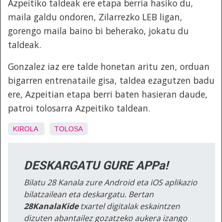
Azpeitiko taldeak ere etapa berria hasiko du,
maila galdu ondoren, Zilarrezko LEB ligan,
gorengo maila baino bi beherako, jokatu du
taldeak.
Gonzalez iaz ere talde honetan aritu zen, orduan
bigarren entrenataile gisa, taldea ezagutzen badu
ere, Azpeitian etapa berri baten hasieran daude,
patroi tolosarra Azpeitiko taldean.
KIROLA
TOLOSA
DESKARGATU GURE APPa!
Bilatu 28 Kanala zure Android eta iOS aplikazio
bilatzailean eta deskargatu. Bertan
28KanalaKide
txartel digitalak eskaintzen
dizuten abantailez gozatzeko aukera izango