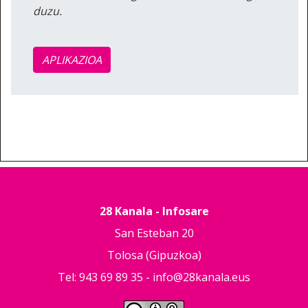
duzu.
APLIKAZIOA
28 Kanala - Infosare
San Esteban 20
Tolosa (Gipuzkoa)
Tel: 943 69 89 35 -
info@28kanala.eus