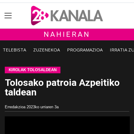
NAHIERAN
TELEBISTA
ZUZENEKOA
PROGRAMAZIOA
IRRATIA Z
KIROLAK TOLOSALDEAN
Tolosako patroia Azpeitiko
taldean
Erredakzioa
2023ko urriaren 3a