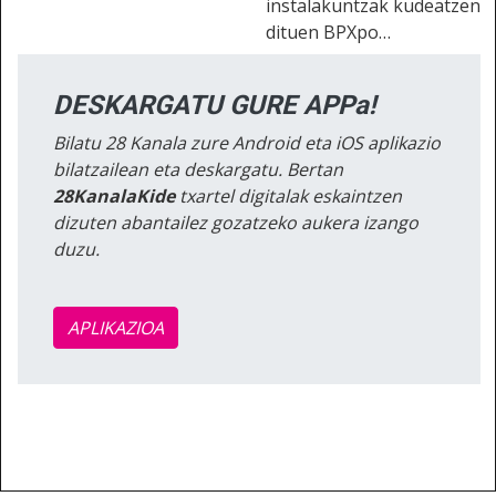
instalakuntzak kudeatzen
dituen BPXpo…
DESKARGATU GURE APPa!
Bilatu 28 Kanala zure Android eta iOS aplikazio
bilatzailean eta deskargatu. Bertan
28KanalaKide
txartel digitalak eskaintzen
dizuten abantailez gozatzeko aukera izango
duzu.
APLIKAZIOA