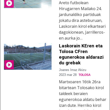
Areto futbolean
Hirugarren Mailako 24.
jardunaldiko partiduak
jokatu dira asteburuan,
Laskorain kirol elkarteari
dagokionean, Jarrilleros-
en aurka jo…
Laskorain KEren eta
Tolosa CFren
egunerokoa aldarazi
du grebak
Joanes Imaz Akizu
2023 mar 28
TOLOSA
Martxoaren 16tik 26ra
bitartean Tolosako kirol
taldeek beraien
egunerokoa aldatu behar
izan dute. Herriko kirol