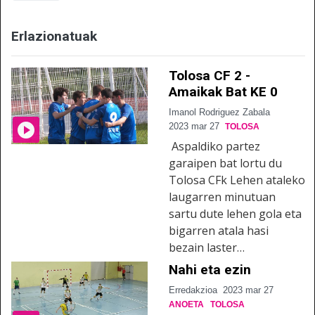
Erlazionatuak
Tolosa CF 2 -
Amaikak Bat KE 0
Imanol Rodriguez Zabala
2023 mar 27
TOLOSA
Aspaldiko partez
garaipen bat lortu du
Tolosa CFk Lehen ataleko
laugarren minutuan
sartu dute lehen gola eta
bigarren atala hasi
bezain laster…
Nahi eta ezin
Erredakzioa
2023 mar 27
ANOETA
TOLOSA