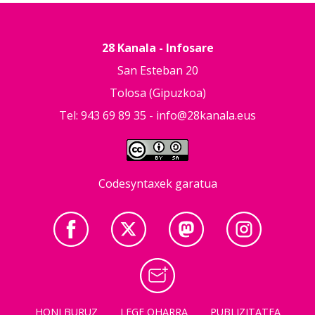
28 Kanala - Infosare
San Esteban 20
Tolosa (Gipuzkoa)
Tel: 943 69 89 35 -
info@28kanala.eus
Codesyntaxek garatua
HONI BURUZ
LEGE OHARRA
PUBLIZITATEA