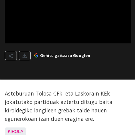
Gehitu gaitzazu Googlen
Asteburuan Tolosa CFk eta Laskorain KEk
jokatutako partiduak aztertu ditugu baita
kiroldegiko langileen grebak talde hauen
egunerokoan izan duen eragina ere.
KIROLA