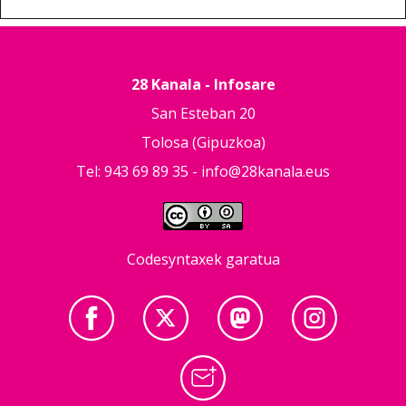
28 Kanala - Infosare
San Esteban 20
Tolosa (Gipuzkoa)
Tel: 943 69 89 35 -
info@28kanala.eus
Codesyntaxek garatua