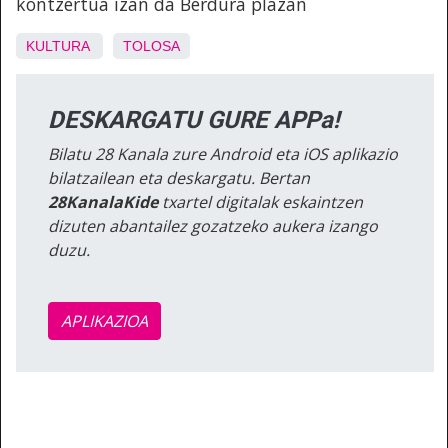
kontzertua izan da Berdura plazan
KULTURA
TOLOSA
DESKARGATU GURE APPa!
Bilatu 28 Kanala zure Android eta iOS aplikazio
bilatzailean eta deskargatu. Bertan
28KanalaKide
txartel digitalak eskaintzen
dizuten abantailez gozatzeko aukera izango
duzu.
APLIKAZIOA