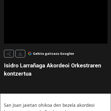
Gehitu gaitzazu Googlen
Isidro Larrañaga Akordeoi Orkestraren
kontzertua
San Joan jaietan ohikoa den bezela akordeoi