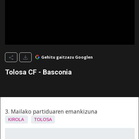
Gehitu gaitzazu Googlen
Tolosa CF - Basconia
3. Mailako partiduaren emankizuna
KIROLA
TOLOSA