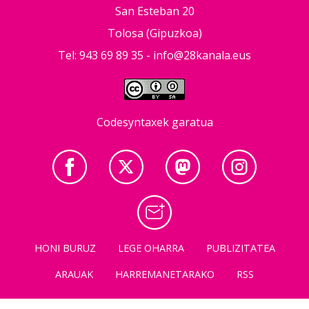
San Esteban 20
Tolosa (Gipuzkoa)
Tel: 943 69 89 35 -
info@28kanala.eus
Codesyntaxek garatua
HONI BURUZ
LEGE OHARRA
PUBLIZITATEA
ARAUAK
HARREMANETARAKO
RSS