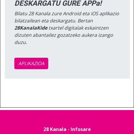
DESKARGATU GURE APPa!
Bilatu 28 Kanala zure Android eta iOS aplikazio
bilatzailean eta deskargatu. Bertan
28KanalaKide
txartel digitalak eskaintzen
dizuten abantailez gozatzeko aukera izango
duzu.
APLIKAZIOA
28 Kanala - Infosare