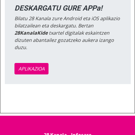
DESKARGATU GURE APPa!
Bilatu 28 Kanala zure Android eta iOS aplikazio
bilatzailean eta deskargatu. Bertan
28KanalaKide
txartel digitalak eskaintzen
dizuten abantailez gozatzeko aukera izango
duzu.
APLIKAZIOA
28 Kanala - Infosare