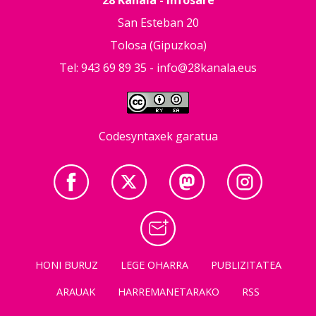
San Esteban 20
Tolosa (Gipuzkoa)
Tel: 943 69 89 35 -
info@28kanala.eus
Codesyntaxek garatua
HONI BURUZ
LEGE OHARRA
PUBLIZITATEA
ARAUAK
HARREMANETARAKO
RSS