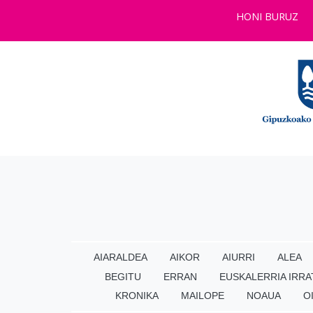
HONI BURUZ
AIARALDEA
AIKOR
AIURRI
ALEA
BEGITU
ERRAN
EUSKALERRIA IRRA
KRONIKA
MAILOPE
NOAUA
O