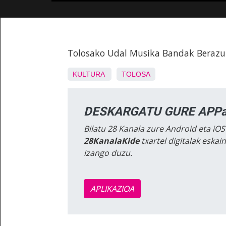
Tolosako Udal Musika Bandak Berazub
KULTURA
TOLOSA
DESKARGATU GURE APPa
Bilatu 28 Kanala zure Android eta iOS
28KanalaKide
txartel digitalak eska
izango duzu.
APLIKAZIOA