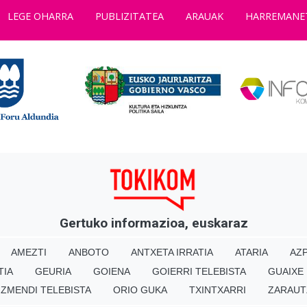
LEGE OHARRA
PUBLIZITATEA
ARAUAK
HARREMANE
Gertuko informazioa, euskaraz
AMEZTI
ANBOTO
ANTXETA IRRATIA
ATARIA
AZP
TIA
GEURIA
GOIENA
GOIERRI TELEBISTA
GUAIXE
IZMENDI TELEBISTA
ORIO GUKA
TXINTXARRI
ZARAUT