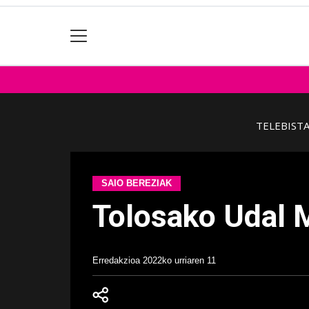
TELEBIST
SAIO BEREZIAK
Tolosako Udal 
Erredakzioa
2022ko urriaren 11