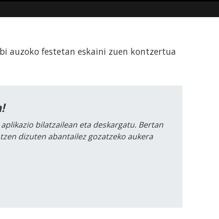
i auzoko festetan eskaini zuen kontzertua
!
 aplikazio bilatzailean eta deskargatu. Bertan
intzen dizuten abantailez gozatzeko aukera