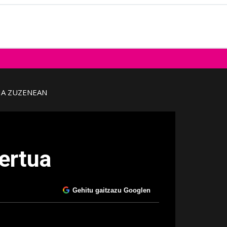
IA ZUZENEAN
ertua
Gehitu gaitzazu Googlen