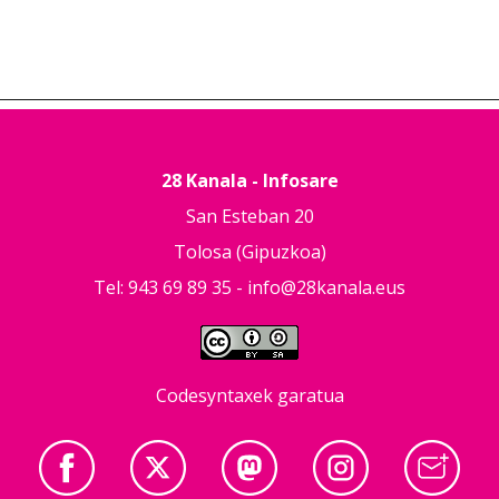
28 Kanala - Infosare
San Esteban 20
Tolosa (Gipuzkoa)
Tel: 943 69 89 35 -
info@28kanala.eus
Codesyntaxek garatua