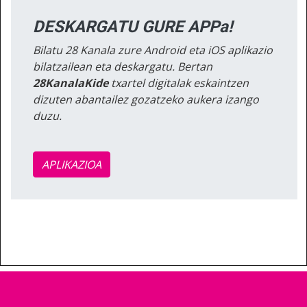
DESKARGATU GURE APPa!
Bilatu 28 Kanala zure Android eta iOS aplikazio
bilatzailean eta deskargatu. Bertan
28KanalaKide
txartel digitalak eskaintzen
dizuten abantailez gozatzeko aukera izango
duzu.
APLIKAZIOA