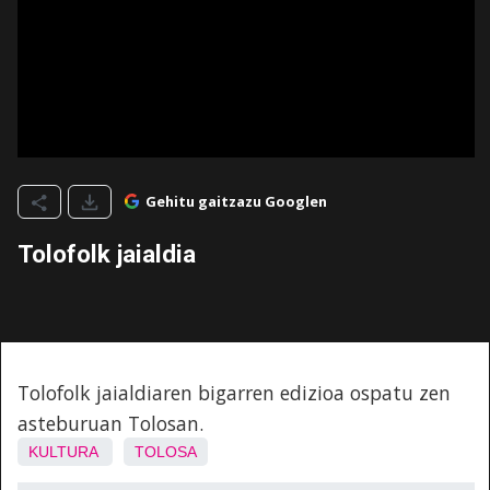
Gehitu gaitzazu Googlen
Tolofolk jaialdia
Tolofolk jaialdiaren bigarren edizioa ospatu zen
asteburuan Tolosan.
KULTURA
TOLOSA