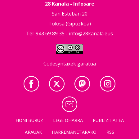
28 Kanala - Infosare
San Esteban 20
Tolosa (Gipuzkoa)
Tel: 943 69 89 35 -
info@28kanala.eus
Codesyntaxek garatua
HONI BURUZ
LEGE OHARRA
PUBLIZITATEA
ARAUAK
HARREMANETARAKO
RSS