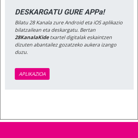
DESKARGATU GURE APPa!
Bilatu 28 Kanala zure Android eta iOS aplikazio
bilatzailean eta deskargatu. Bertan
28KanalaKide
txartel digitalak eskaintzen
dizuten abantailez gozatzeko aukera izango
duzu.
APLIKAZIOA