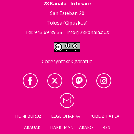
28 Kanala - Infosare
San Esteban 20
Tolosa (Gipuzkoa)
Tel: 943 69 89 35 -
info@28kanala.eus
Codesyntaxek garatua
HONI BURUZ
LEGE OHARRA
PUBLIZITATEA
ARAUAK
HARREMANETARAKO
RSS