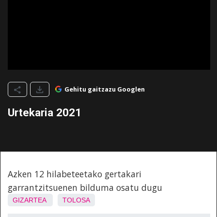
Gehitu gaitzazu Googlen
Urtekaria 2021
Azken 12 hilabeteetako gertakari
garrantzitsuenen bilduma osatu dugu
GIZARTEA
TOLOSA