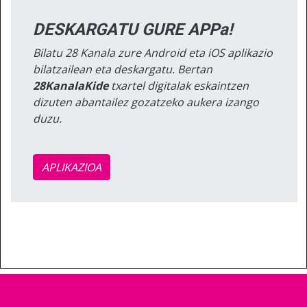
DESKARGATU GURE APPa!
Bilatu 28 Kanala zure Android eta iOS aplikazio
bilatzailean eta deskargatu. Bertan
28KanalaKide
txartel digitalak eskaintzen
dizuten abantailez gozatzeko aukera izango
duzu.
APLIKAZIOA