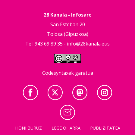
28 Kanala - Infosare
San Esteban 20
Tolosa (Gipuzkoa)
Tel: 943 69 89 35 -
info@28kanala.eus
Codesyntaxek garatua
HONI BURUZ
LEGE OHARRA
PUBLIZITATEA