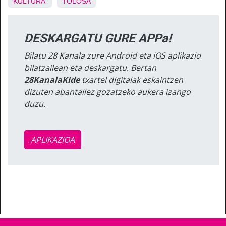
KULTURA
TOLOSA
DESKARGATU GURE APPa!
Bilatu 28 Kanala zure Android eta iOS aplikazio
bilatzailean eta deskargatu. Bertan
28KanalaKide
txartel digitalak eskaintzen
dizuten abantailez gozatzeko aukera izango
duzu.
APLIKAZIOA