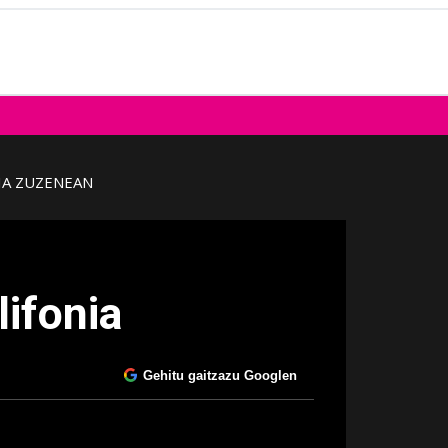
IA ZUZENEAN
ifonia
Gehitu gaitzazu Googlen