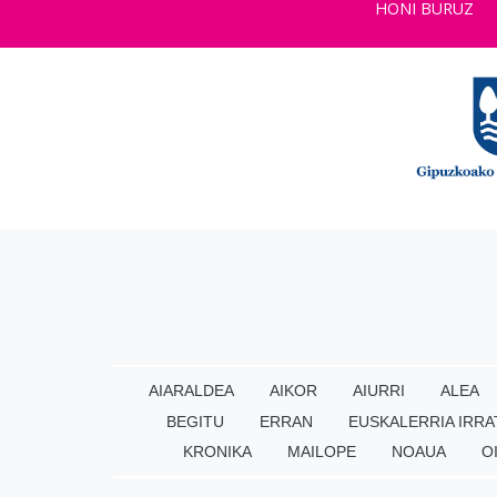
HONI BURUZ
AIARALDEA
AIKOR
AIURRI
ALEA
BEGITU
ERRAN
EUSKALERRIA IRRA
KRONIKA
MAILOPE
NOAUA
O