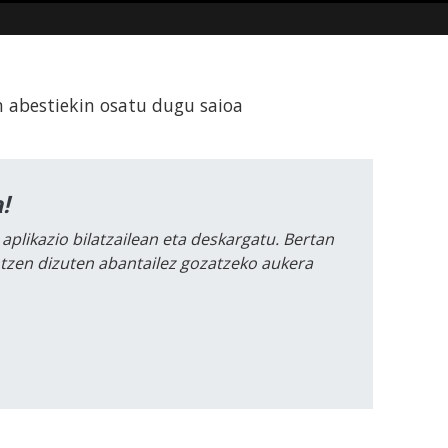
n abestiekin osatu dugu saioa
!
 aplikazio bilatzailean eta deskargatu. Bertan
intzen dizuten abantailez gozatzeko aukera