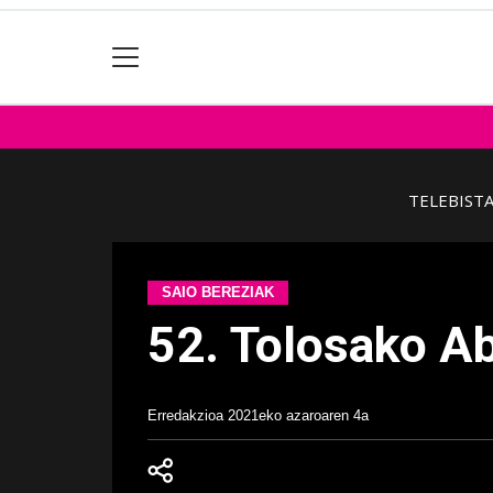
TELEBIST
SAIO BEREZIAK
52. Tolosako Ab
Erredakzioa
2021eko azaroaren 4a