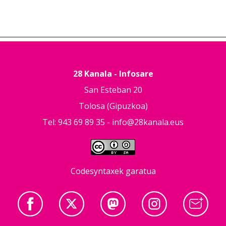
28 Kanala - Infosare
San Esteban 20
Tolosa (Gipuzkoa)
Tel: 943 69 89 35 -
info@28kanala.eus
Codesyntaxek garatua