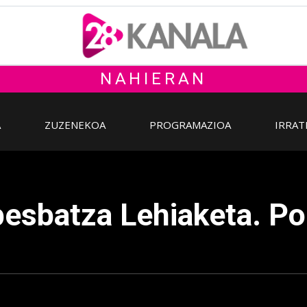
NAHIERAN
A
ZUZENEKOA
PROGRAMAZIOA
IRRAT
esbatza Lehiaketa. Pol