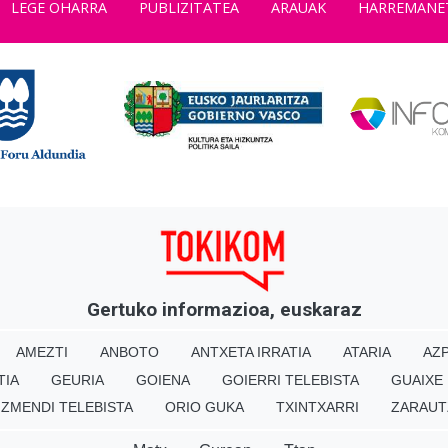
LEGE OHARRA
PUBLIZITATEA
ARAUAK
HARREMANE
Gertuko informazioa, euskaraz
AMEZTI
ANBOTO
ANTXETA IRRATIA
ATARIA
AZP
TIA
GEURIA
GOIENA
GOIERRI TELEBISTA
GUAIXE
IZMENDI TELEBISTA
ORIO GUKA
TXINTXARRI
ZARAUT