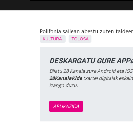
Polifonia sailean abestu zuten taldee
KULTURA
TOLOSA
DESKARGATU GURE APPa
Bilatu 28 Kanala zure Android eta iOS
28KanalaKide
txartel digitalak eska
izango duzu.
APLIKAZIOA