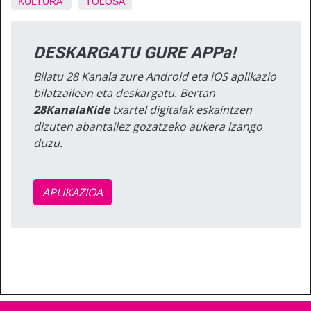
KULTURA
TOLOSA
DESKARGATU GURE APPa!
Bilatu 28 Kanala zure Android eta iOS aplikazio
bilatzailean eta deskargatu. Bertan
28KanalaKide
txartel digitalak eskaintzen
dizuten abantailez gozatzeko aukera izango
duzu.
APLIKAZIOA