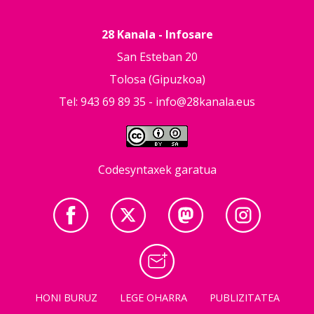
28 Kanala - Infosare
San Esteban 20
Tolosa (Gipuzkoa)
Tel: 943 69 89 35 -
info@28kanala.eus
Codesyntaxek garatua
HONI BURUZ
LEGE OHARRA
PUBLIZITATEA