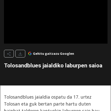
Gehitu gaitzazu Googlen
Tolosandblues jaialdiko laburpen saioa
Tolosandblues jaialdia ospatu da 17. urtez
Tolosan eta guk bertan parte hartu duten
hainbat talderen kantuekin laburpen saio hau