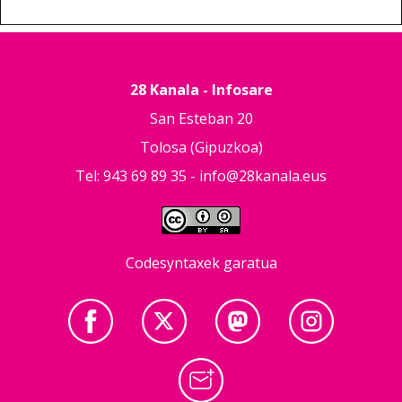
28 Kanala - Infosare
San Esteban 20
Tolosa (Gipuzkoa)
Tel: 943 69 89 35 -
info@28kanala.eus
Codesyntaxek garatua