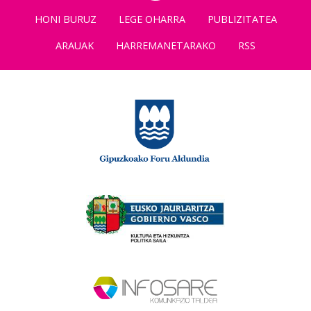
HONI BURUZ
LEGE OHARRA
PUBLIZITATEA
ARAUAK
HARREMANETARAKO
RSS