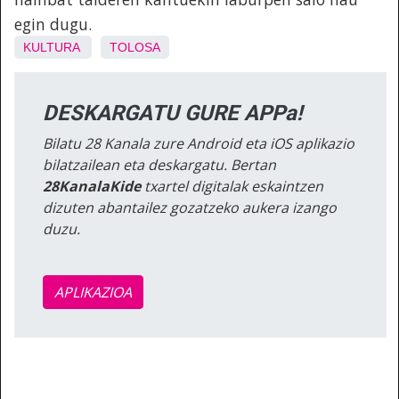
egin dugu.
KULTURA
TOLOSA
DESKARGATU GURE APPa!
Bilatu 28 Kanala zure Android eta iOS aplikazio
bilatzailean eta deskargatu. Bertan
28KanalaKide
txartel digitalak eskaintzen
dizuten abantailez gozatzeko aukera izango
duzu.
APLIKAZIOA