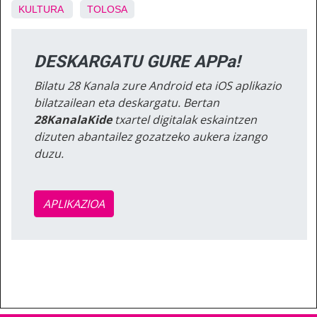
KULTURA
TOLOSA
DESKARGATU GURE APPa!
Bilatu 28 Kanala zure Android eta iOS aplikazio
bilatzailean eta deskargatu. Bertan
28KanalaKide
txartel digitalak eskaintzen
dizuten abantailez gozatzeko aukera izango
duzu.
APLIKAZIOA