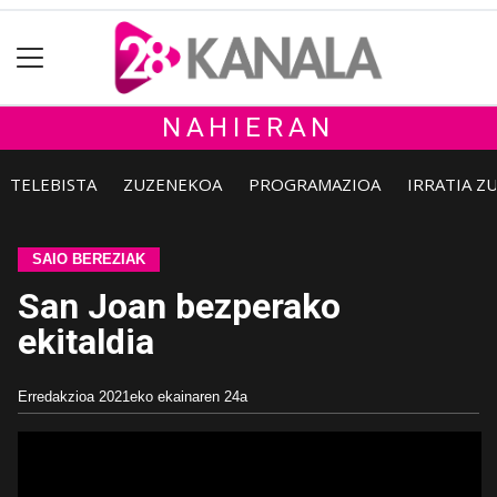
NAHIERAN
TELEBISTA
ZUZENEKOA
PROGRAMAZIOA
IRRATIA Z
SAIO BEREZIAK
San Joan bezperako
ekitaldia
Erredakzioa
2021eko ekainaren 24a