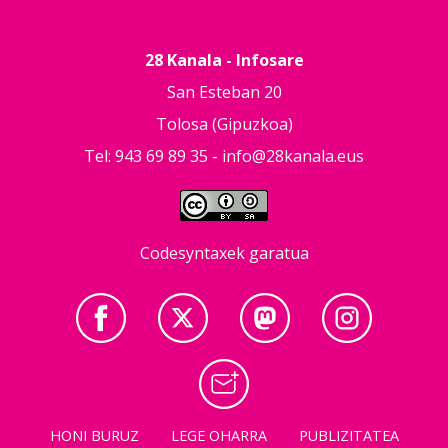
28 Kanala - Infosare
San Esteban 20
Tolosa (Gipuzkoa)
Tel: 943 69 89 35 -
info@28kanala.eus
Codesyntaxek garatua
HONI BURUZ
LEGE OHARRA
PUBLIZITATEA