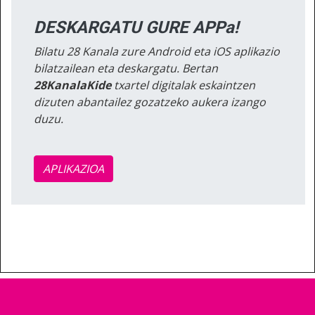
DESKARGATU GURE APPa!
Bilatu 28 Kanala zure Android eta iOS aplikazio
bilatzailean eta deskargatu. Bertan
28KanalaKide
txartel digitalak eskaintzen
dizuten abantailez gozatzeko aukera izango
duzu.
APLIKAZIOA