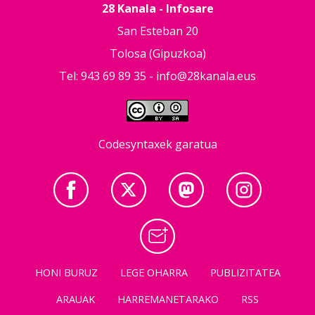
28 Kanala - Infosare
San Esteban 20
Tolosa (Gipuzkoa)
Tel: 943 69 89 35 -
info@28kanala.eus
Codesyntaxek garatua
HONI BURUZ
LEGE OHARRA
PUBLIZITATEA
ARAUAK
HARREMANETARAKO
RSS