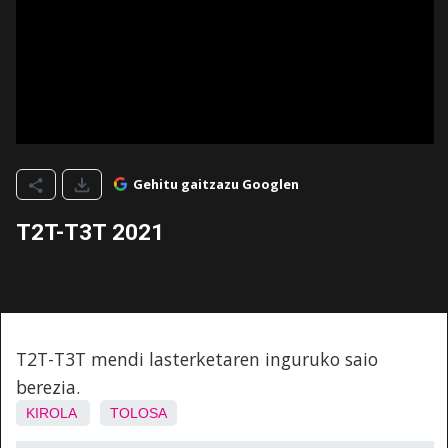
Gehitu gaitzazu Googlen
T2T-T3T 2021
T2T-T3T mendi lasterketaren inguruko saio
berezia.
KIROLA
TOLOSA