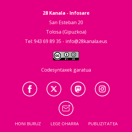
28 Kanala - Infosare
San Esteban 20
Tolosa (Gipuzkoa)
Tel: 943 69 89 35 -
info@28kanala.eus
Codesyntaxek garatua
HONI BURUZ
LEGE OHARRA
PUBLIZITATEA