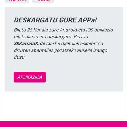
DESKARGATU GURE APPa!
Bilatu 28 Kanala zure Android eta iOS aplikazio
bilatzailean eta deskargatu. Bertan
28KanalaKide
txartel digitalak eskaintzen
dizuten abantailez gozatzeko aukera izango
duzu.
APLIKAZIOA