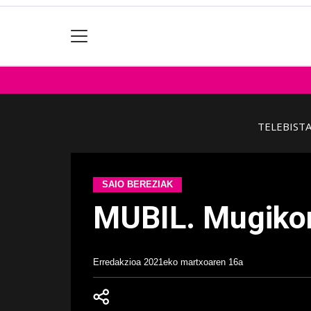
TELEBIST
SAIO BEREZIAK
MUBIL. Mugikor
Erredakzioa
2021eko martxoaren 16a