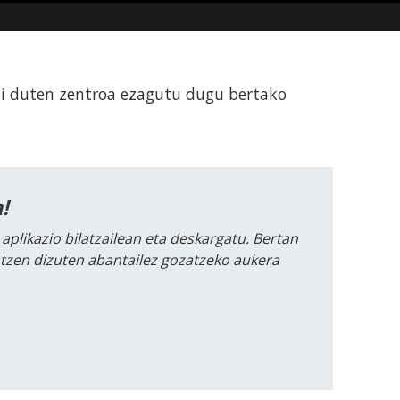
ki duten zentroa ezagutu dugu bertako
!
 aplikazio bilatzailean eta deskargatu. Bertan
intzen dizuten abantailez gozatzeko aukera