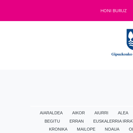
HONI BURUZ
AIARALDEA
AIKOR
AIURRI
ALEA
BEGITU
ERRAN
EUSKALERRIA IRRA
KRONIKA
MAILOPE
NOAUA
O