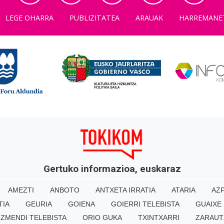
LEGE OHARRA
PUBLIZITATEA
ARAUAK
HARREMANE
Gertuko informazioa, euskaraz
AMEZTI
ANBOTO
ANTXETA IRRATIA
ATARIA
AZP
TIA
GEURIA
GOIENA
GOIERRI TELEBISTA
GUAIXE
IZMENDI TELEBISTA
ORIO GUKA
TXINTXARRI
ZARAUT