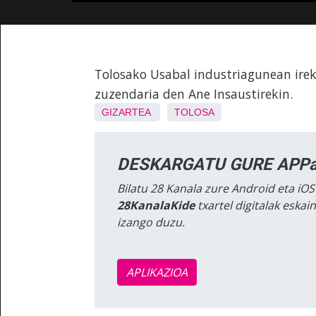
Tolosako Usabal industriagunean ire
zuzendaria den Ane Insaustirekin.
GIZARTEA
TOLOSA
DESKARGATU GURE APPa
Bilatu 28 Kanala zure Android eta iOS
28KanalaKide
txartel digitalak eska
izango duzu.
APLIKAZIOA