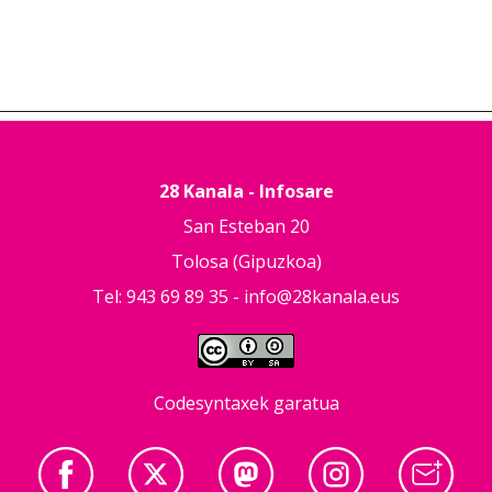
28 Kanala - Infosare
San Esteban 20
Tolosa (Gipuzkoa)
Tel: 943 69 89 35 -
info@28kanala.eus
Codesyntaxek garatua