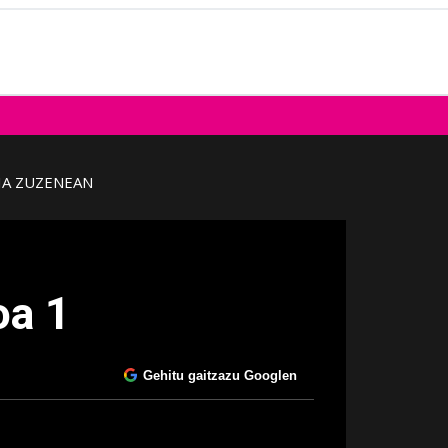
IA ZUZENEAN
oa 1
Gehitu gaitzazu Googlen