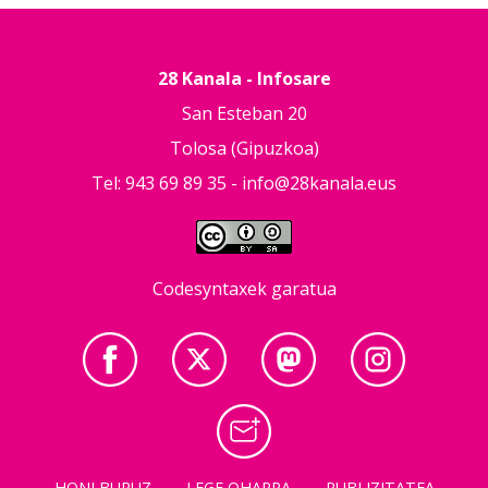
28 Kanala - Infosare
San Esteban 20
Tolosa (Gipuzkoa)
Tel: 943 69 89 35 -
info@28kanala.eus
Codesyntaxek garatua
HONI BURUZ
LEGE OHARRA
PUBLIZITATEA