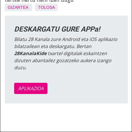
GIZARTEA
TOLOSA
DESKARGATU GURE APPa!
Bilatu 28 Kanala zure Android eta iOS aplikazio
bilatzailean eta deskargatu. Bertan
28KanalaKide
txartel digitalak eskaintzen
dizuten abantailez gozatzeko aukera izango
duzu.
APLIKAZIOA