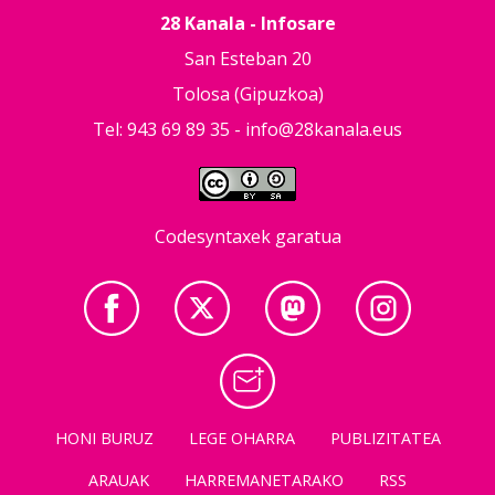
28 Kanala - Infosare
San Esteban 20
Tolosa (Gipuzkoa)
Tel: 943 69 89 35 -
info@28kanala.eus
Codesyntaxek garatua
HONI BURUZ
LEGE OHARRA
PUBLIZITATEA
ARAUAK
HARREMANETARAKO
RSS