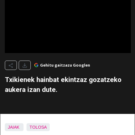
Gehitu gaitzazu Googlen
Txikienek hainbat ekintzaz gozatzeko
aukera izan dute.
JAIAK
TOLOSA