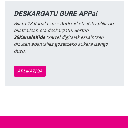
DESKARGATU GURE APPa!
Bilatu 28 Kanala zure Android eta iOS aplikazio
bilatzailean eta deskargatu. Bertan
28KanalaKide
txartel digitalak eskaintzen
dizuten abantailez gozatzeko aukera izango
duzu.
APLIKAZIOA