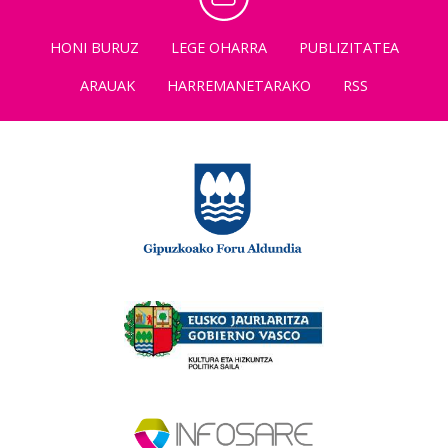
HONI BURUZ
LEGE OHARRA
PUBLIZITATEA
ARAUAK
HARREMANETARAKO
RSS