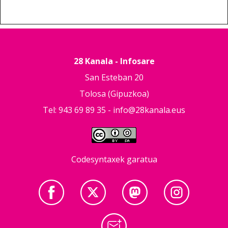
28 Kanala - Infosare
San Esteban 20
Tolosa (Gipuzkoa)
Tel: 943 69 89 35 -
info@28kanala.eus
Codesyntaxek garatua