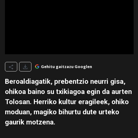
Gehitu gaitzazu Googlen
Beroaldiagatik, prebentzio neurri gisa,
ohikoa baino su txikiagoa egin da aurten
Tolosan. Herriko kultur eragileek, ohiko
moduan, magiko bihurtu dute urteko
gaurik motzena.