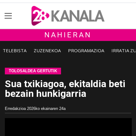
NAHIERAN
TELEBISTA
ZUZENEKOA
PROGRAMAZIOA
IRRATIA Z
TOLOSALDEA GERTUTIK
Sua txikiagoa, ekitaldia beti
bezain hunkigarria
Erredakzioa
2026ko ekainaren 24a