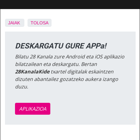
JAIAK
TOLOSA
DESKARGATU GURE APPa!
Bilatu 28 Kanala zure Android eta iOS aplikazio
bilatzailean eta deskargatu. Bertan
28KanalaKide
txartel digitalak eskaintzen
dizuten abantailez gozatzeko aukera izango
duzu.
APLIKAZIOA