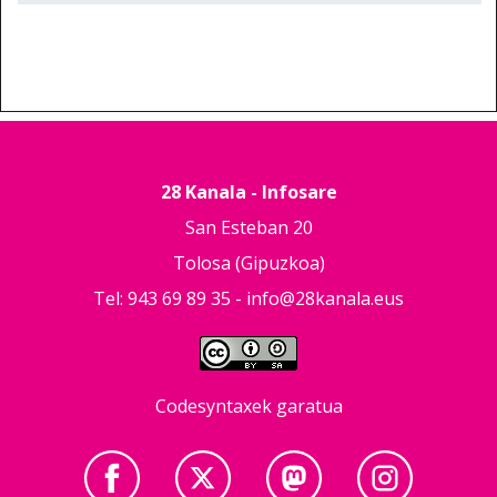
28 Kanala - Infosare
San Esteban 20
Tolosa (Gipuzkoa)
Tel: 943 69 89 35 -
info@28kanala.eus
Codesyntaxek garatua