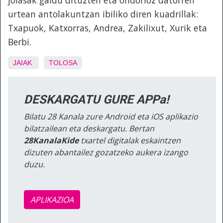
urtean antolakuntzan ibiliko diren kuadrillak:
Txapuok, Katxorras, Andrea, Zakilixut, Xurik eta
Berbi.
JAIAK
TOLOSA
DESKARGATU GURE APPa!
Bilatu 28 Kanala zure Android eta iOS aplikazio
bilatzailean eta deskargatu. Bertan
28KanalaKide
txartel digitalak eskaintzen
dizuten abantailez gozatzeko aukera izango
duzu.
APLIKAZIOA