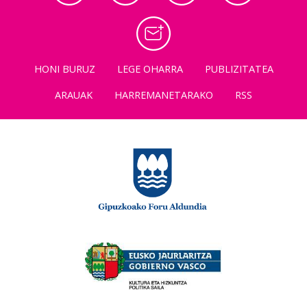
HONI BURUZ
LEGE OHARRA
PUBLIZITATEA
ARAUAK
HARREMANETARAKO
RSS