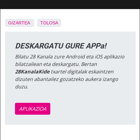
GIZARTEA
TOLOSA
DESKARGATU GURE APPa!
Bilatu 28 Kanala zure Android eta iOS aplikazio
bilatzailean eta deskargatu. Bertan
28KanalaKide
txartel digitalak eskaintzen
dizuten abantailez gozatzeko aukera izango
duzu.
APLIKAZIOA