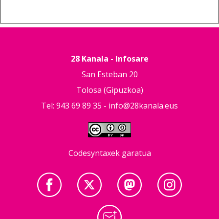
28 Kanala - Infosare
San Esteban 20
Tolosa (Gipuzkoa)
Tel: 943 69 89 35 -
info@28kanala.eus
Codesyntaxek garatua