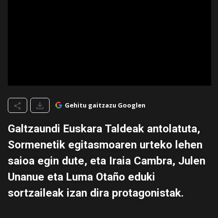
Gehitu gaitzazu Googlen
Galtzaundi Euskara Taldeak antolatuta,
Sormenetik egitasmoaren urteko lehen
saioa egin dute, eta Iraia Cambra, Julen
Unanue eta Luma Otaño eduki
sortzaileak izan dira protagonistak.