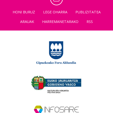
HONI BURUZ
LEGE OHARRA
PUBLIZITATEA
ARAUAK
HARREMANETARAKO
RSS