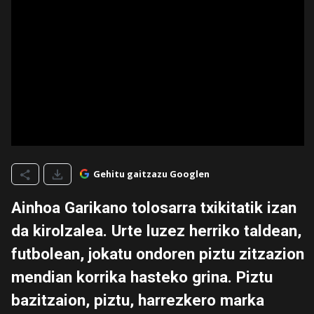
Gehitu gaitzazu Googlen
Ainhoa Garikano tolosarra txikitatik izan
da kirolzalea. Urte luzez herriko taldean,
futbolean, jokatu ondoren piztu zitzazion
mendian korrika hasteko grina. Piztu
bazitzaion, piztu, harrezkero marka