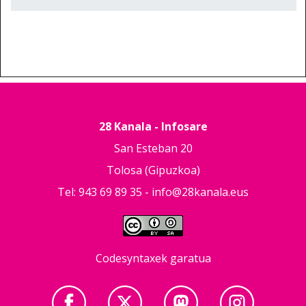
28 Kanala - Infosare
San Esteban 20
Tolosa (Gipuzkoa)
Tel: 943 69 89 35 -
info@28kanala.eus
Codesyntaxek garatua