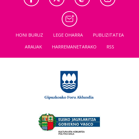
HONI BURUZ
LEGE OHARRA
PUBLIZITATEA
ARAUAK
HARREMANETARAKO
RSS