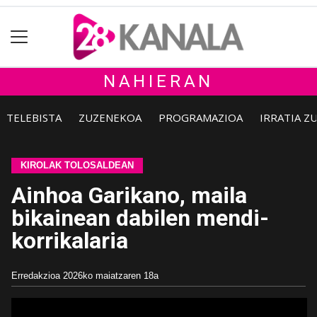
NAHIERAN
TELEBISTA
ZUZENEKOA
PROGRAMAZIOA
IRRATIA Z
KIROLAK TOLOSALDEAN
Ainhoa Garikano, maila
bikainean dabilen mendi-
korrikalaria
Erredakzioa
2026ko maiatzaren 18a