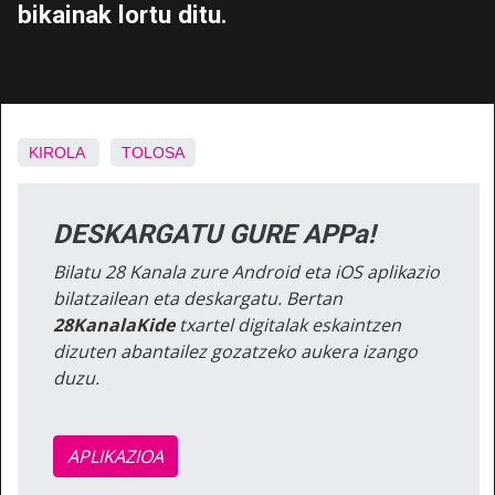
bikainak lortu ditu.
KIROLA
TOLOSA
DESKARGATU GURE APPa!
Bilatu 28 Kanala zure Android eta iOS aplikazio
bilatzailean eta deskargatu. Bertan
28KanalaKide
txartel digitalak eskaintzen
dizuten abantailez gozatzeko aukera izango
duzu.
APLIKAZIOA