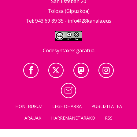
San Esteban 20
Tolosa (Gipuzkoa)
Tel: 943 69 89 35 -
info@28kanala.eus
Codesyntaxek garatua
HONI BURUZ
LEGE OHARRA
PUBLIZITATEA
ARAUAK
HARREMANETARAKO
RSS