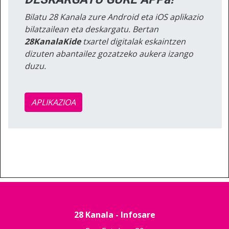
Bilatu 28 Kanala zure Android eta iOS aplikazio
bilatzailean eta deskargatu. Bertan
28KanalaKide
txartel digitalak eskaintzen
dizuten abantailez gozatzeko aukera izango
duzu.
APLIKAZIOA
28 Kanala - Infosare