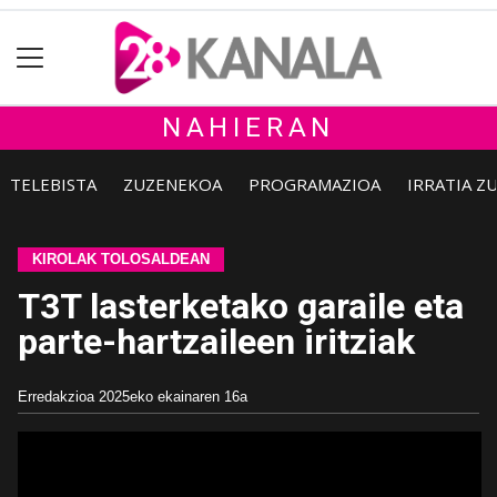
NAHIERAN
TELEBISTA
ZUZENEKOA
PROGRAMAZIOA
IRRATIA Z
KIROLAK TOLOSALDEAN
T3T lasterketako garaile eta
parte-hartzaileen iritziak
Erredakzioa
2025eko ekainaren 16a