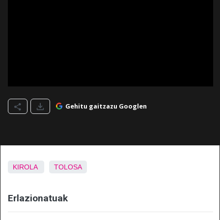
Gehitu gaitzazu Googlen
KIROLA
TOLOSA
Erlazionatuak