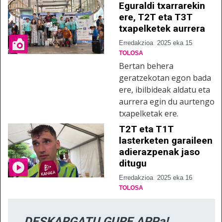
Eguraldi txarrarekin
ere, T2T eta T3T
txapelketek aurrera
Erredakzioa
2025 eka 15
TOLOSA
Bertan behera
geratzekotan egon bada
ere, ibilbideak aldatu eta
aurrera egin du aurtengo
txapelketak ere.
T2T eta T1T
lasterketen garaileen
adierazpenak jaso
ditugu
Erredakzioa
2025 eka 16
TOLOSA
DESKARGATU GURE APPa!