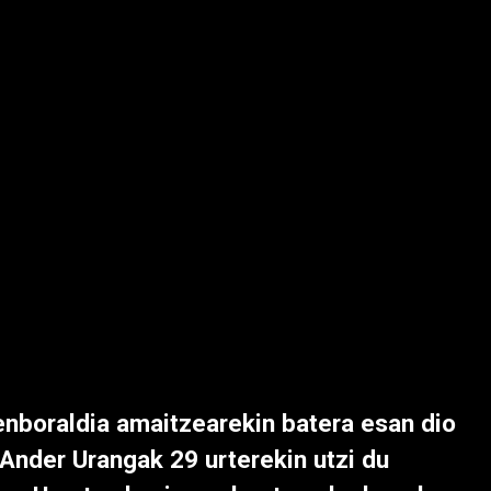
nboraldia amaitzearekin batera esan dio
 Ander Urangak 29 urterekin utzi du