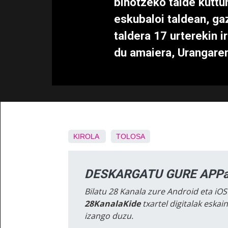
bihotzeko talde kuttu
eskubaloi taldean, ga
taldera 17 urterekin i
du amaiera, Urangaren
KIROLA
TOLOSA
DESKARGATU GURE APPa
Bilatu 28 Kanala zure Android eta iOS
28KanalaKide
txartel digitalak eska
izango duzu.