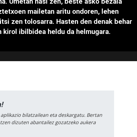
na. Umetan hasi zen, beste asko bezala
ztetxoen mailetan aritu ondoren, lehen
ritsi zen tolosarra. Hasten den denak behar
 kirol ibilbidea heldu da helmugara.
!
 aplikazio bilatzailean eta deskargatu. Bertan
intzen dizuten abantailez gozatzeko aukera