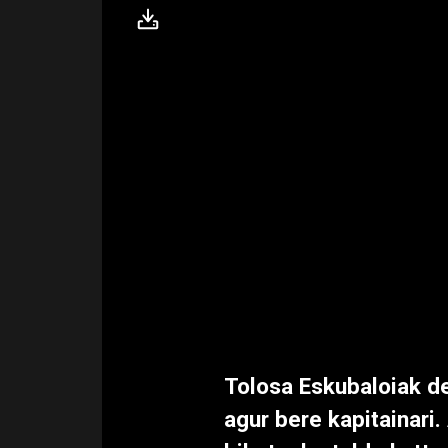
Tolosa Eskubaloiak de
agur bere kapitainari.