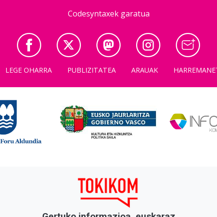
Codesyntaxek garatua
LEGE OHARRA
PUBLIZITATEA
ARAUAK
HARREMANE
Gertuko informazioa, euskaraz