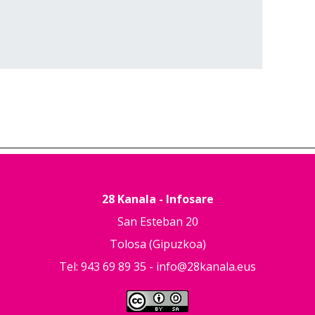
28 Kanala - Infosare
San Esteban 20
Tolosa (Gipuzkoa)
Tel: 943 69 89 35 -
info@28kanala.eus