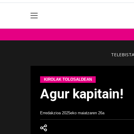
TELEBIST
KIROLAK TOLOSALDEAN
Agur kapitain!
Erredakzioa
2025eko maiatzaren 26a