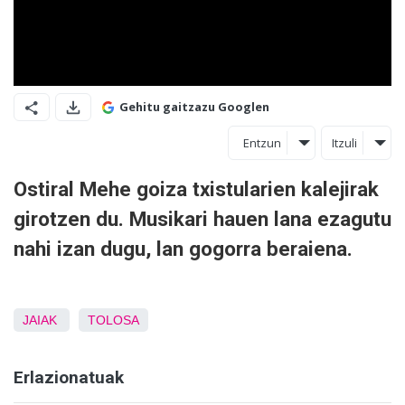
Gehitu gaitzazu Googlen
Entzun
Itzuli
Ostiral Mehe goiza txistularien kalejirak
girotzen du. Musikari hauen lana ezagutu
nahi izan dugu, lan gogorra beraiena.
JAIAK
TOLOSA
Erlazionatuak