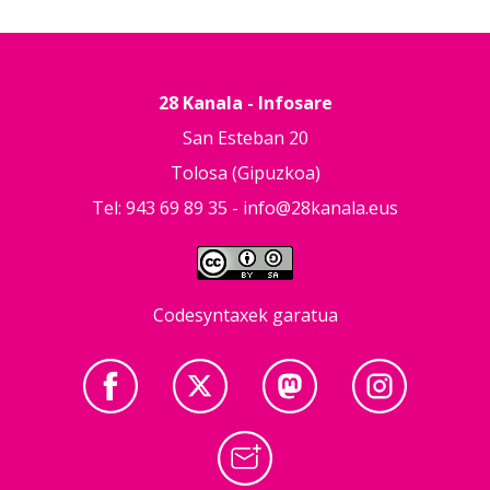
28 Kanala - Infosare
San Esteban 20
Tolosa (Gipuzkoa)
Tel: 943 69 89 35 -
info@28kanala.eus
Codesyntaxek garatua