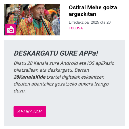
Ostiral Mehe goiza
argazkitan
Erredakzioa
2025 ots 28
TOLOSA
DESKARGATU GURE APPa!
Bilatu 28 Kanala zure Android eta iOS aplikazio
bilatzailean eta deskargatu. Bertan
28KanalaKide
txartel digitalak eskaintzen
dizuten abantailez gozatzeko aukera izango
duzu.
APLIKAZIOA