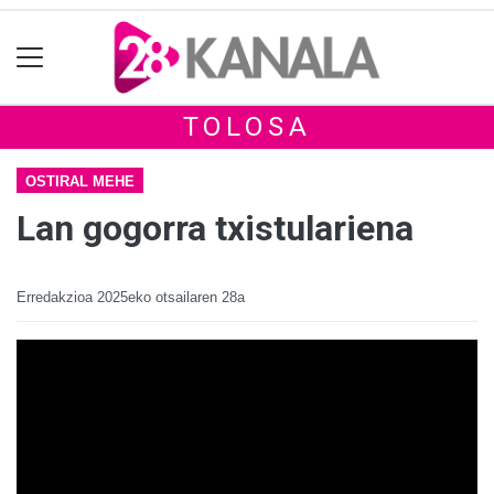
TOLOSA
OSTIRAL MEHE
Lan gogorra txistulariena
Erredakzioa
2025eko otsailaren 28a