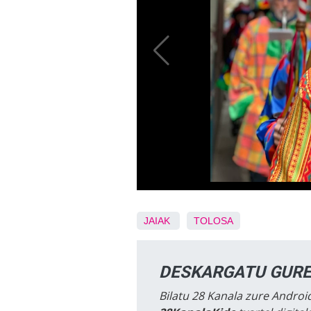
JAIAK
TOLOSA
DESKARGATU GURE
Bilatu 28 Kanala zure Android