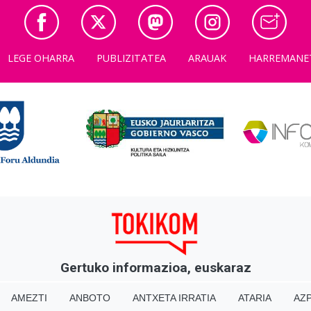
LEGE OHARRA
PUBLIZITATEA
ARAUAK
HARREMANE
Gertuko informazioa, euskaraz
AMEZTI
ANBOTO
ANTXETA IRRATIA
ATARIA
AZP