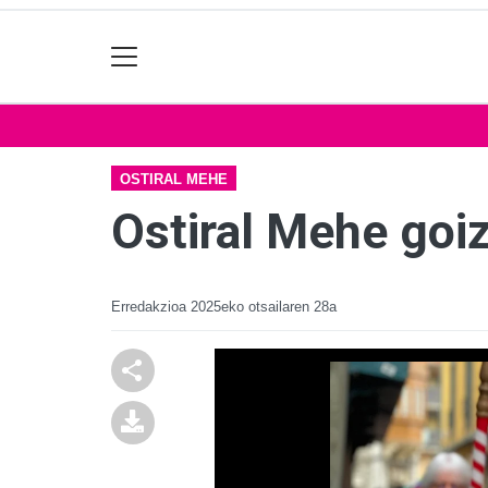
OSTIRAL MEHE
Ostiral Mehe goi
Erredakzioa
2025eko otsailaren 28a