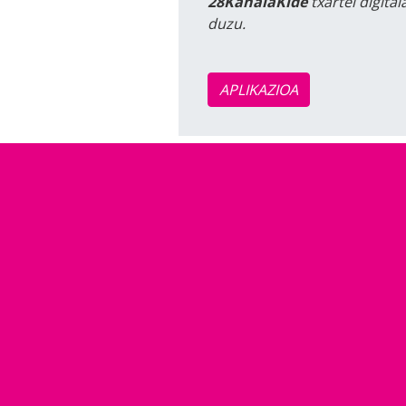
28KanalaKide
txartel digita
duzu.
APLIKAZIOA