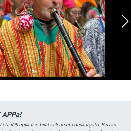
 APPa!
 eta iOS aplikazio bilatzailean eta deskargatu. Bertan