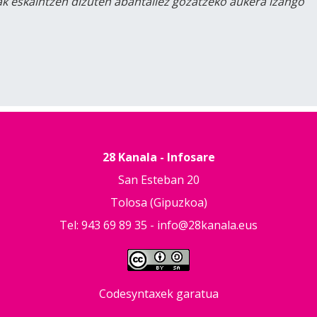
lak eskaintzen dizuten abantailez gozatzeko aukera izango
28 Kanala - Infosare
San Esteban 20
Tolosa (Gipuzkoa)
Tel: 943 69 89 35 -
info@28kanala.eus
Codesyntaxek garatua