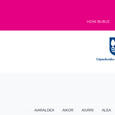
HONI BURUZ
AIARALDEA
AIKOR
AIURRI
ALEA