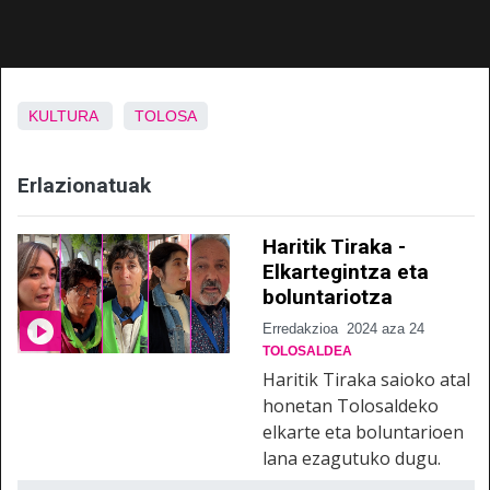
KULTURA
TOLOSA
Erlazionatuak
Haritik Tiraka -
Elkartegintza eta
boluntariotza
Erredakzioa
2024 aza 24
TOLOSALDEA
Haritik Tiraka saioko atal
honetan Tolosaldeko
elkarte eta boluntarioen
lana ezagutuko dugu.