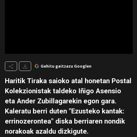
Gehitu gaitzazu Googlen
Haritik Tiraka saioko atal honetan Postal
Kolekzionistak taldeko Iñigo Asensio
eta Ander Zubillagarekin egon gara.
Kaleratu berri duten "Ezusteko kantak:
errinozerontea" diska berriaren nondik
norakoak azaldu dizkigute.