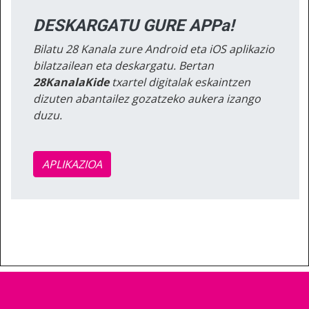
DESKARGATU GURE APPa!
Bilatu 28 Kanala zure Android eta iOS aplikazio
bilatzailean eta deskargatu. Bertan
28KanalaKide
txartel digitalak eskaintzen
dizuten abantailez gozatzeko aukera izango
duzu.
APLIKAZIOA