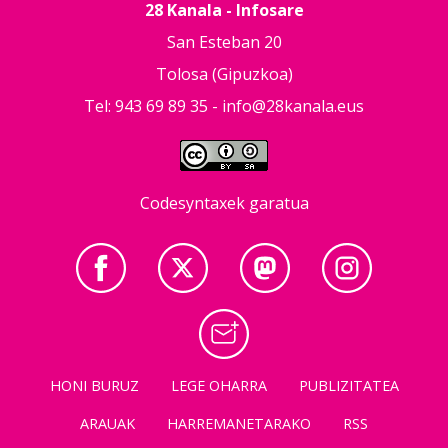
28 Kanala - Infosare
San Esteban 20
Tolosa (Gipuzkoa)
Tel: 943 69 89 35 -
info@28kanala.eus
Codesyntaxek garatua
HONI BURUZ
LEGE OHARRA
PUBLIZITATEA
ARAUAK
HARREMANETARAKO
RSS