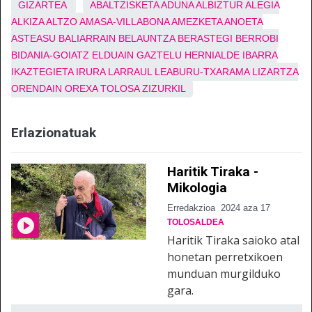
GIZARTEA
ABALTZISKETA
ADUNA
ALBIZTUR
ALEGIA
ALKIZA
ALTZO
AMASA-VILLABONA
AMEZKETA
ANOETA
ASTEASU
BALIARRAIN
BELAUNTZA
BERASTEGI
BERROBI
BIDANIA-GOIATZ
ELDUAIN
GAZTELU
HERNIALDE
IBARRA
IKAZTEGIETA
IRURA
LARRAUL
LEABURU-TXARAMA
LIZARTZA
ORENDAIN
OREXA
TOLOSA
ZIZURKIL
Erlazionatuak
Haritik Tiraka -
Mikologia
Erredakzioa
2024 aza 17
TOLOSALDEA
Haritik Tiraka saioko atal
honetan perretxikoen
munduan murgilduko
gara.