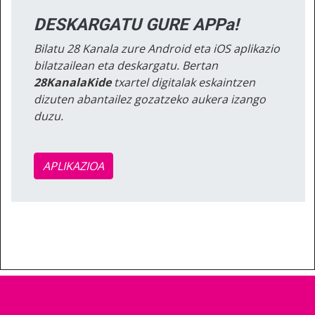
DESKARGATU GURE APPa!
Bilatu 28 Kanala zure Android eta iOS aplikazio
bilatzailean eta deskargatu. Bertan
28KanalaKide
txartel digitalak eskaintzen
dizuten abantailez gozatzeko aukera izango
duzu.
APLIKAZIOA