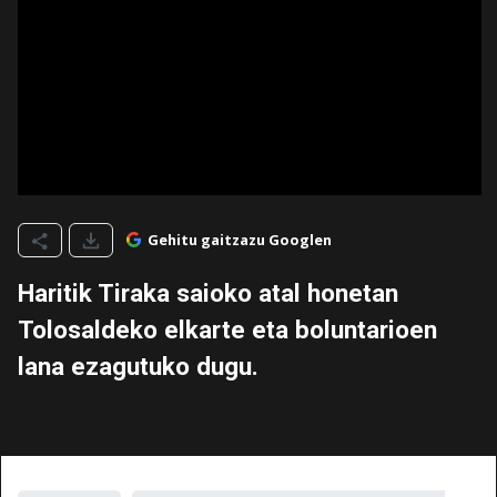
Gehitu gaitzazu Googlen
Haritik Tiraka saioko atal honetan
Tolosaldeko elkarte eta boluntarioen
lana ezagutuko dugu.