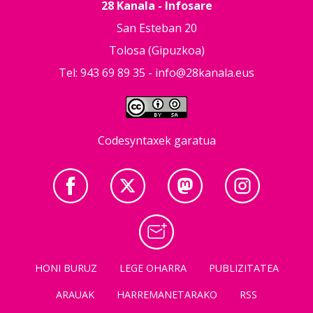
28 Kanala - Infosare
San Esteban 20
Tolosa (Gipuzkoa)
Tel: 943 69 89 35 -
info@28kanala.eus
Codesyntaxek garatua
HONI BURUZ
LEGE OHARRA
PUBLIZITATEA
ARAUAK
HARREMANETARAKO
RSS