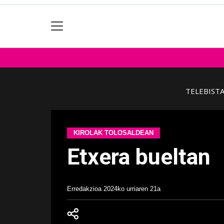
TELEBIST
KIROLAK TOLOSALDEAN
Etxera bueltan
Erredakzioa
2024ko urriaren 21a