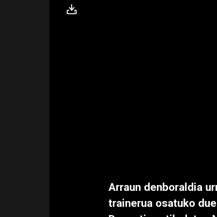
Arraun denboraldia ur
trainerua osatuko due