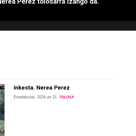
Nerea Perez tolosarra izango da.
Inkesta. Nerea Perez
Erredakzioa
2024 urr 21
TOLOSA