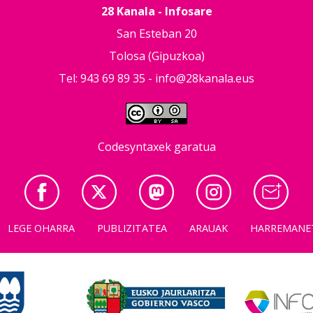
28 Kanala - Infosare
San Esteban 20
Tolosa (Gipuzkoa)
Tel: 943 69 89 35 -
info@28kanala.eus
Codesyntaxek garatua
LEGE OHARRA
PUBLIZITATEA
ARAUAK
HARREMANE