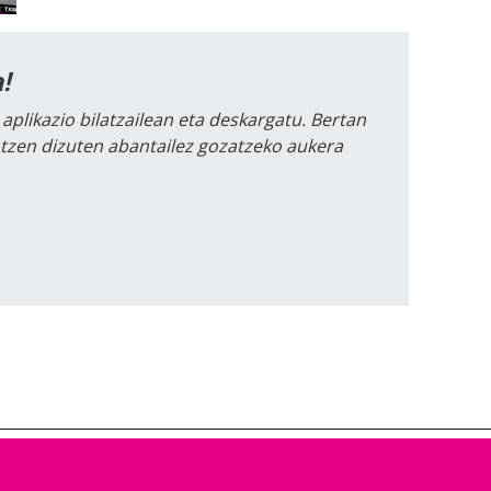
!
 aplikazio bilatzailean eta deskargatu. Bertan
intzen dizuten abantailez gozatzeko aukera