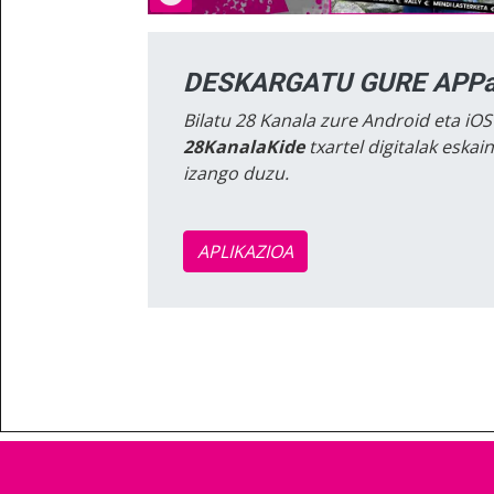
DESKARGATU GURE APPa
Bilatu 28 Kanala zure Android eta iOS
28KanalaKide
txartel digitalak eska
izango duzu.
APLIKAZIOA