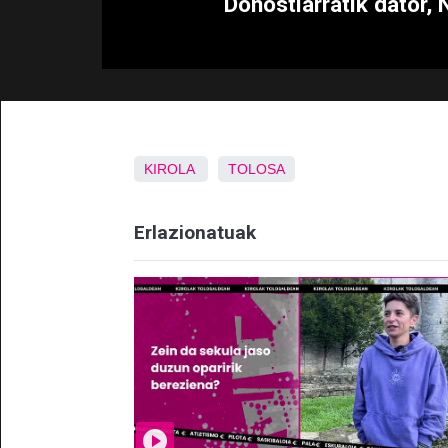
Donostiarratik dator, 
KIROLA
TOLOSA
Erlazionatuak