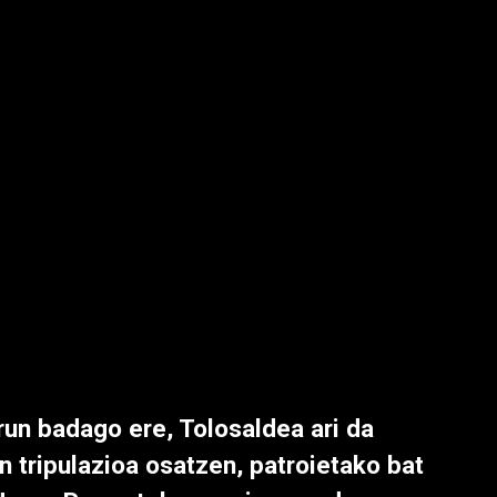
run badago ere, Tolosaldea ari da
n tripulazioa osatzen, patroietako bat