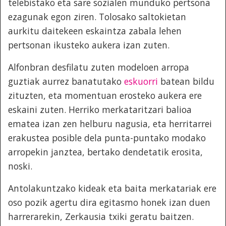
telebistako eta sare sozialen munduko pertsona
ezagunak egon ziren. Tolosako saltokietan
aurkitu daitekeen eskaintza zabala lehen
pertsonan ikusteko aukera izan zuten.
Alfonbran desfilatu zuten modeloen arropa
guztiak aurrez banatutako
eskuorri
batean bildu
zituzten, eta momentuan erosteko aukera ere
eskaini zuten. Herriko merkataritzari balioa
ematea izan zen helburu nagusia, eta herritarrei
erakustea posible dela punta-puntako modako
arropekin janztea, bertako dendetatik erosita,
noski.
Antolakuntzako kideak eta baita merkatariak ere
oso pozik agertu dira egitasmo honek izan duen
harrerarekin, Zerkausia txiki geratu baitzen.