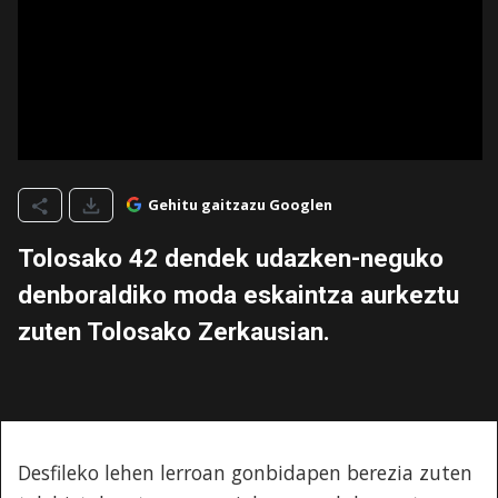
Gehitu gaitzazu Googlen
Tolosako 42 dendek udazken-neguko
denboraldiko moda eskaintza aurkeztu
zuten Tolosako Zerkausian.
Desfileko lehen lerroan gonbidapen berezia zuten