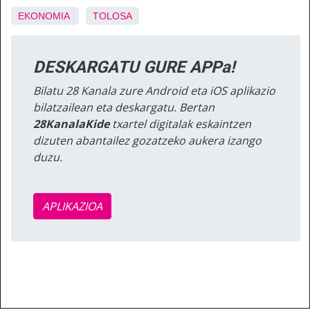
EKONOMIA
TOLOSA
DESKARGATU GURE APPa!
Bilatu 28 Kanala zure Android eta iOS aplikazio
bilatzailean eta deskargatu. Bertan
28KanalaKide
txartel digitalak eskaintzen
dizuten abantailez gozatzeko aukera izango
duzu.
APLIKAZIOA