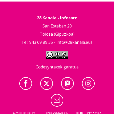
28 Kanala - Infosare
San Esteban 20
Tolosa (Gipuzkoa)
Tel: 943 69 89 35 -
info@28kanala.eus
Codesyntaxek garatua
HONI BURUZ
LEGE OHARRA
PUBLIZITATEA