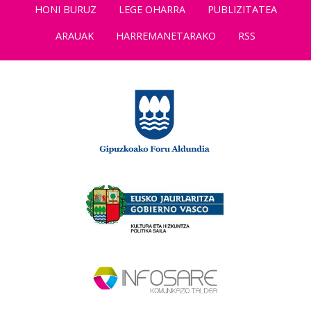
HONI BURUZ
LEGE OHARRA
PUBLIZITATEA
ARAUAK
HARREMANETARAKO
RSS