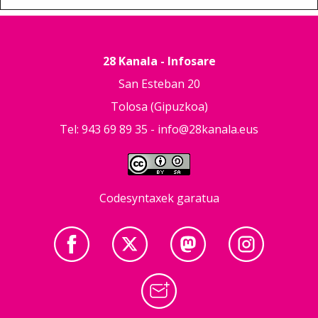
28 Kanala - Infosare
San Esteban 20
Tolosa (Gipuzkoa)
Tel: 943 69 89 35 -
info@28kanala.eus
Codesyntaxek garatua