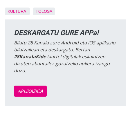
KULTURA
TOLOSA
DESKARGATU GURE APPa!
Bilatu 28 Kanala zure Android eta iOS aplikazio
bilatzailean eta deskargatu. Bertan
28KanalaKide
txartel digitalak eskaintzen
dizuten abantailez gozatzeko aukera izango
duzu.
APLIKAZIOA