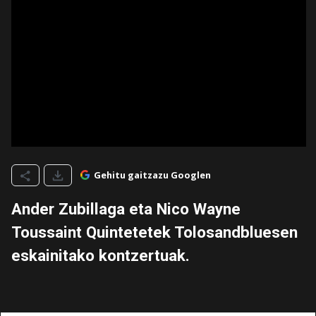
Gehitu gaitzazu Googlen
Ander Zubillaga eta Nico Wayne
Toussaint Quintetetek Tolosandbluesen
eskainitako kontzertuak.